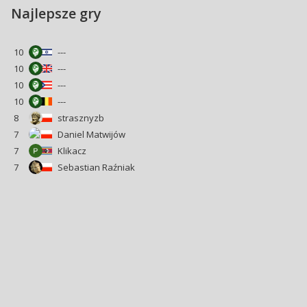
Najlepsze gry
10
---
10
---
10
---
10
---
8
strasznyzb
7
Daniel Matwijów
7
Klikacz
7
Sebastian Raźniak