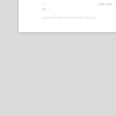
Twój wynik jest lepszy, niż -- graczy i taki sam,
jak --.
na podstawie wyników 832 graczy