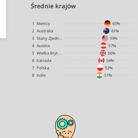
Średnie krajów
1
Niemcy
63%
2
Australia
61%
3
Stany Zjednoczone
59%
4
Austria
57%
5
Wielka Brytania
56%
6
Kanada
54%
7
Polska
52%
8
Indie
51%