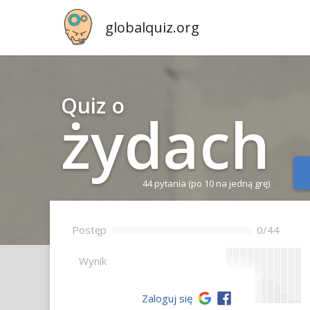
globalquiz.org
Quiz o
żydach
44 pytania
(po 10 na jedną grę)
Postęp
0/44
--
Wynik
Zaloguj się