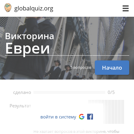
globalquiz.org
Викторина
Евреи
Начало
5 вопросов
сделано
0/5
--
Результат
войти в систему
Не хватает вопросов в этой викторине, чтобы