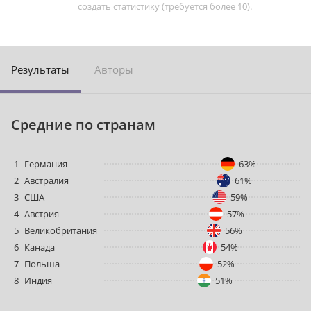
создать статистику (требуется более 10).
Результаты
Авторы
Средние по странам
1
Германия
63%
2
Австралия
61%
3
США
59%
4
Австрия
57%
5
Великобритания
56%
6
Канада
54%
7
Польша
52%
8
Индия
51%