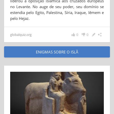
liderou a oposição islâmica aos cruzados europeus
no Levante. No auge de seu poder, seu domínio se
estendia pelo Egito, Palestina, Síria, Iraque, Iêmem e
pelo Hejaz.
globalquiz.org
0
0
ENIGMAS SOBRE O ISLÃ