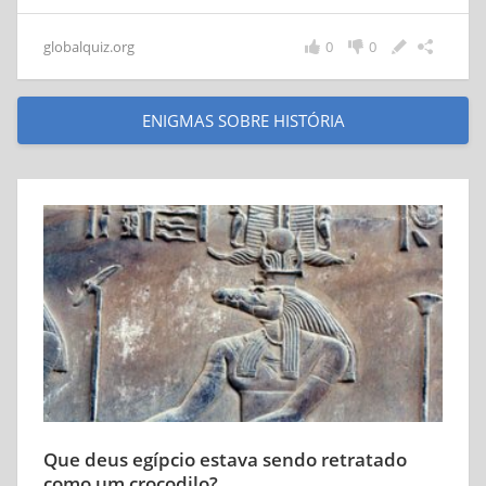
globalquiz.org
0
0
ENIGMAS SOBRE HISTÓRIA
Que deus egípcio estava sendo retratado
como um crocodilo?