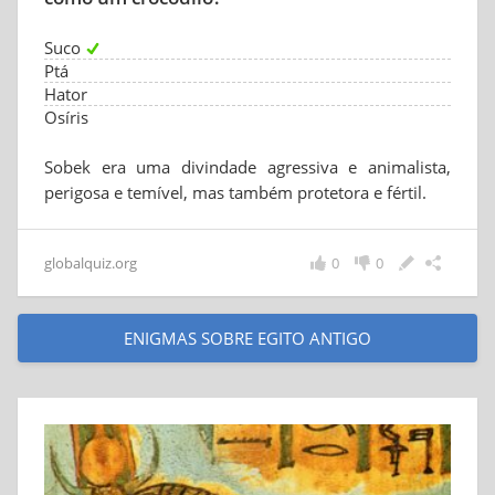
Suco
Ptá
Hator
Osíris
Sobek era uma divindade agressiva e animalista,
perigosa e temível, mas também protetora e fértil.
globalquiz.org
0
0
ENIGMAS SOBRE EGITO ANTIGO