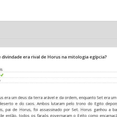
 divindade era rival de Horus na mitologia egípcia?
is
o
s era um deus da terra arável e da ordem, enquanto Set era um
deserto e do caos. Ambos lutaram pelo trono do Egito depoi
is, pai de Horus, foi assassinado por Set. Horus ganhou a bat
de então, todos os faraós governaram o Egito como encarnaç