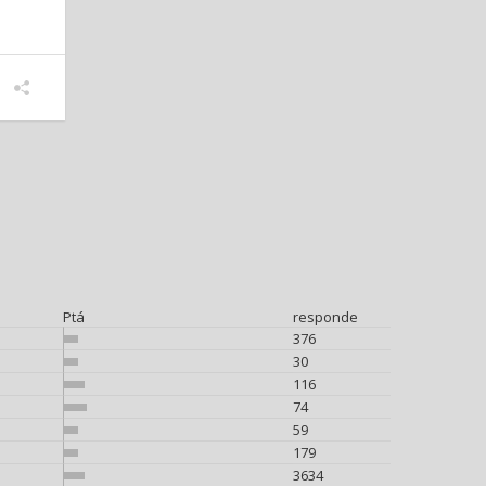
Ptá
responde
376
30
116
74
59
179
3634