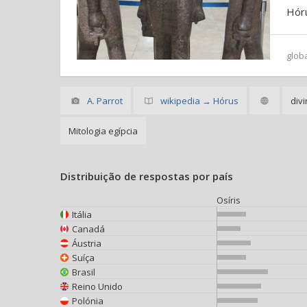
Hór
glob
A. Parrot
wikipedia → Hórus
div
Mitologia egípcia
Distribuição de respostas por país
Osíris
Itália
Canadá
Áustria
Suíça
Brasil
Reino Unido
Polónia