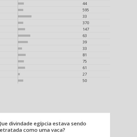
44
595
33
370
147
63
39
33
81
75
61
27
50
Que divindade egípcia estava sendo
retratada como uma vaca?