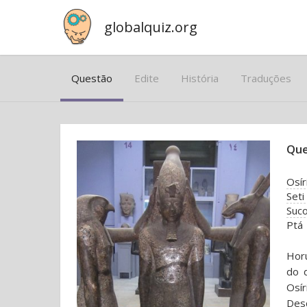
globalquiz.org
Questão
Edite
História
Traduções
Que
Osír
Seti
Suc
Ptá
Horu
do 
Osír
Des