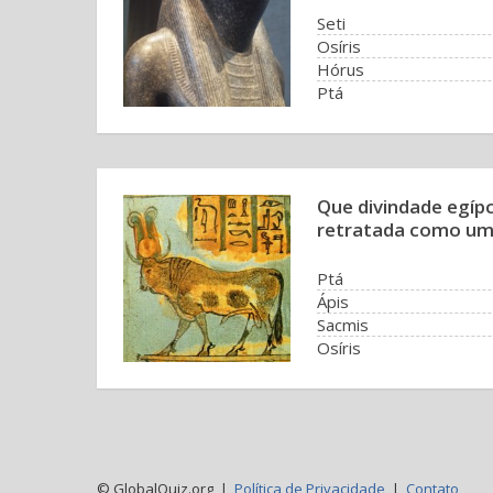
Seti
Osíris
Hórus
Ptá
Que divindade egíp
retratada como um
Ptá
Ápis
Sacmis
Osíris
© GlobalQuiz.org |
Política de Privacidade
|
Contato