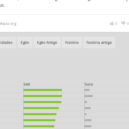
us.
alquiz.org
0
0
indades
Egito
Egito Antigo
história
história antiga
Seti
Suco