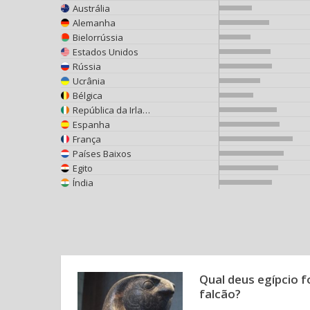
Austrália
Alemanha
Bielorrússia
Estados Unidos
Rússia
Ucrânia
Bélgica
República da Irlanda
Espanha
França
Países Baixos
Egito
Índia
Qual deus egípcio 
falcão?