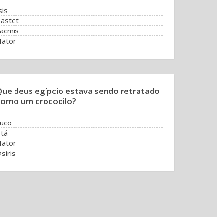
sis
astet
acmis
Hator
Que deus egípcio estava sendo retratado
como um crocodilo?
uco
tá
Hator
síris