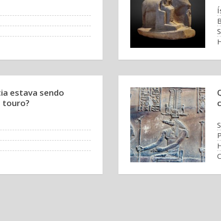
Í
B
S
cia estava sendo
 touro?
S
P
O