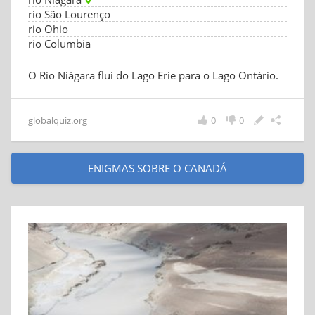
rio São Lourenço
rio Ohio
rio Columbia
O Rio Niágara flui do Lago Erie para o Lago Ontário.
globalquiz.org
0
0
ENIGMAS SOBRE O CANADÁ