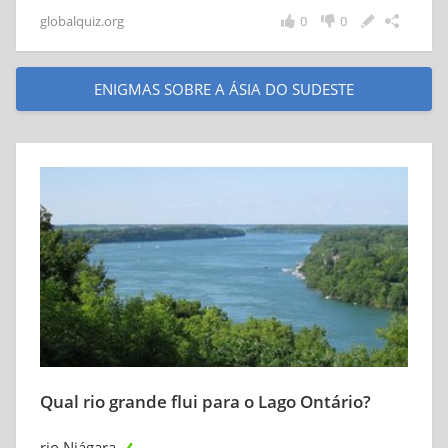
globalquiz.org
0
0
ENIGMAS SOBRE A ÁSIA DO SUDESTE
Qual rio grande flui para o Lago Ontário?
rio Niágara