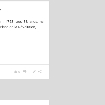
?
o em 1793, aos 38 anos, na
lace de la Révolution).
0
0