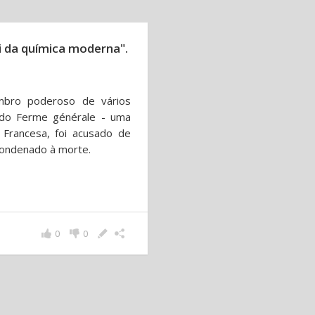
i da química moderna".
embro poderoso de vários
r do Ferme générale - uma
 Francesa, foi acusado de
 condenado à morte.
0
0