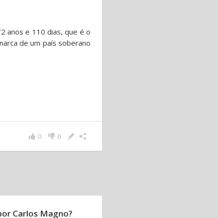
72 anos e 110 dias, que é o
narca de um país soberano
0
0
por Carlos Magno?