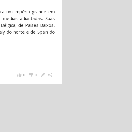
 era um império grande em
s médias adiantadas. Suas
 Bélgica, de Países Baixos,
taly do norte e de Spain do
0
0