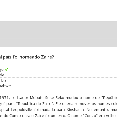
l país foi nomeado Zaire?
go
ola
íbia
babwe
1971, o ditador Mobutu Sese Seko mudou o nome de "Repúbli
o" para "República do Zaire". Ele queria remover os nomes colo
apital Leopoldville foi mudada para Kinshasa). No entanto, mu
 do Congo para o Zaire foi um erro. O nome "Congo" era velho 