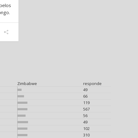
pelos
ongo.
Zimbabwe
responde
49
66
119
567
56
49
102
310