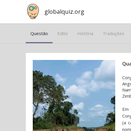
globalquiz.org
Questão
Edite
História
Traduções
Qua
Con
Ang
Nam
Zim
Em 
Cong
(a c
nome