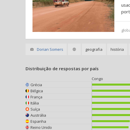
usad
port
glob
Dorian Somers
geografia
história
Distribuição de respostas por país
Congo
Grécia
Bélgica
França
Itália
Suíça
Austrália
Espanha
Reino Unido