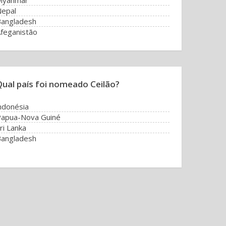
Myanmar
epal
angladesh
feganistão
Qual país foi nomeado Ceilão?
ndonésia
apua-Nova Guiné
ri Lanka
angladesh