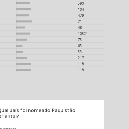
590
104
479
71
48
10321
73
65
53
217
118
118
Qual país foi nomeado Paquistão
Oriental?