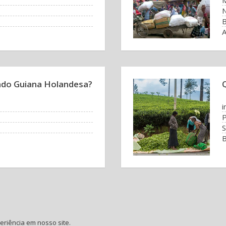
N
B
A
ado Guiana Holandesa?
i
P
S
B
riência em nosso site.