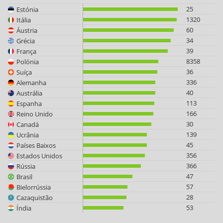
25
Estónia
1320
Itália
60
Áustria
34
Grécia
39
França
8358
Polónia
36
Suíça
336
Alemanha
40
Austrália
113
Espanha
166
Reino Unido
30
Canadá
139
Ucrânia
45
Países Baixos
356
Estados Unidos
366
Rússia
47
Brasil
57
Bielorrússia
28
Cazaquistão
53
Índia