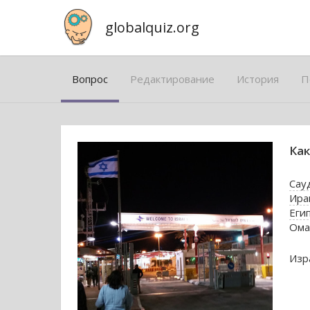
globalquiz.org
Вопрос
Редактирование
История
П
Как
Сау
Ира
Еги
Ома
Изр