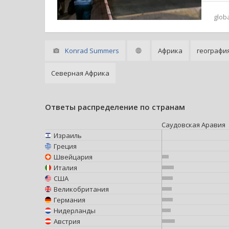
glob
Konrad Summers
Африка
географи
Северная Африка
Ответы распределение по странам
Саудовская Аравия
Израиль
Греция
Швейцария
Италия
США
Великобритания
Германия
Нидерланды
Австрия