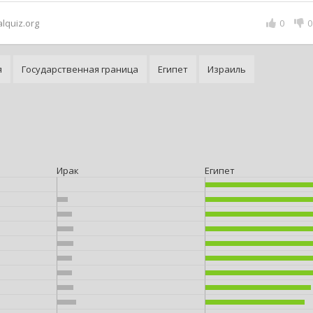
alquiz.org
0
0
я
Государственная граница
Египет
Израиль
Ирак
Египет