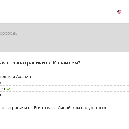
ереводы
ая страна граничит с Израилем?
довская Аравия
к
пет
н
аиль граничит с Египтом на Синайском полуострове.