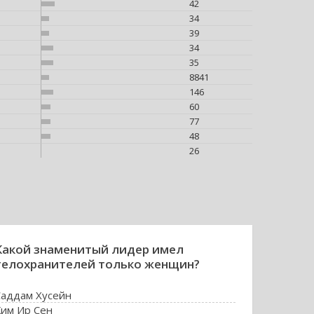
42
34
39
34
35
8841
146
60
77
48
26
Какой знаменитый лидер имел
телохранителей только женщин?
Саддам Хусейн
Ким Ир Сен