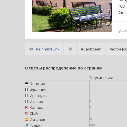
одн
Свя
glob
Reinhard Link
#Caribbean
географи
Ответы распределение по странам
Тегусигальпа
Эстония
Франция
Ирландия
Италия
Канада
США
Испания
Греция