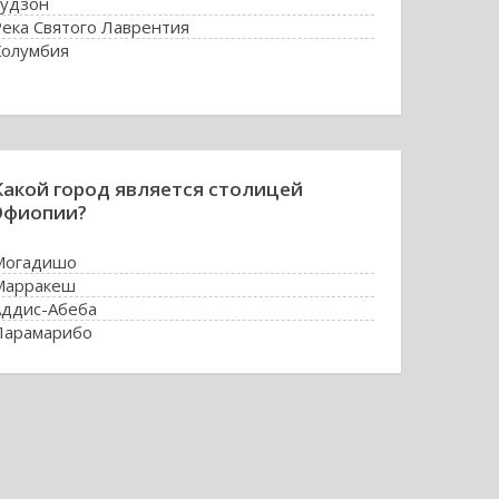
Гудзон
Река Святого Лаврентия
Колумбия
Какой город является столицей
Эфиопии?
Могадишо
Марракеш
Аддис-Абеба
Парамарибо