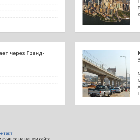
ает через Гранд-
онтакт
м лучшее на нашем сайте.