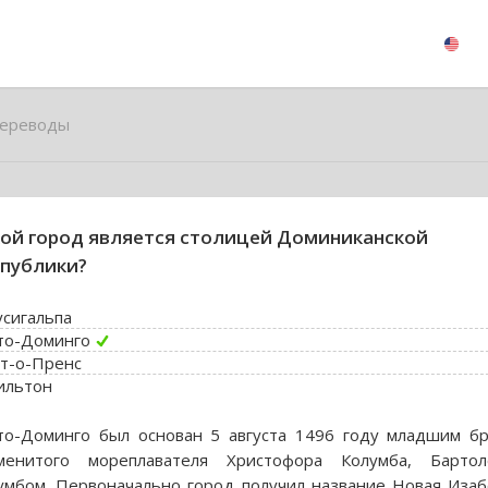
ереводы
ой город является столицей Доминиканской
публики?
усигальпа
то-Доминго
т-о-Пренс
ильтон
то-Доминго был основан 5 августа 1496 году младшим б
менитого мореплавателя Христофора Колумба, Бартол
умбом. Первоначально город получил название Новая Изаб