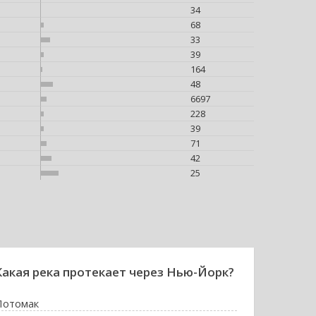
34
68
33
39
164
48
6697
228
39
71
42
25
Какая река протекает через Нью-Йорк?
Потомак