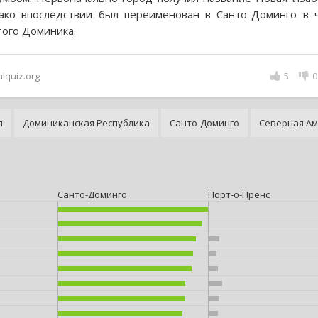
ако впоследствии был переименован в Санто-Доминго в 
того Доминика.
alquiz.org
5
0
я
Доминиканская Республика
Санто-Доминго
Северная А
Санто-Доминго
Порт-о-Пренс