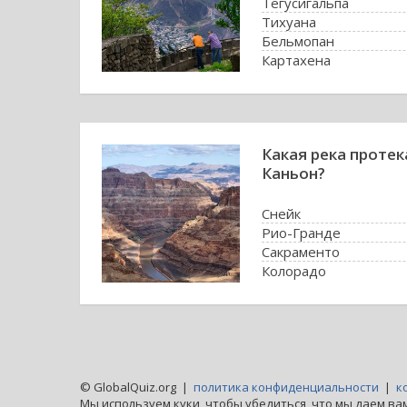
Тегусигальпа
Тихуана
Бельмопан
Картахена
Какая река протек
Каньон?
Снейк
Рио-Гранде
Сакраменто
Колорадо
© GlobalQuiz.org |
политика конфиденциальности
|
к
Мы используем куки, чтобы убедиться, что мы даем ва