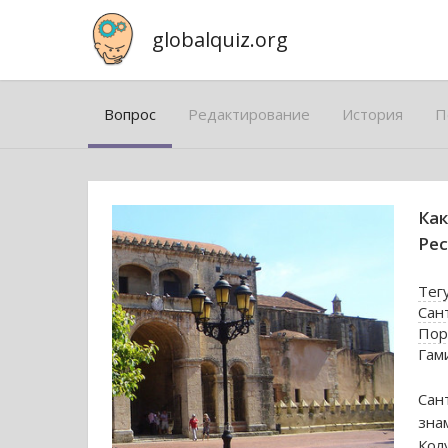
globalquiz.org
Вопрос
Редактирование
История
П
Как
Рес
Тег
Сан
Пор
Гам
Сан
зна
Кол