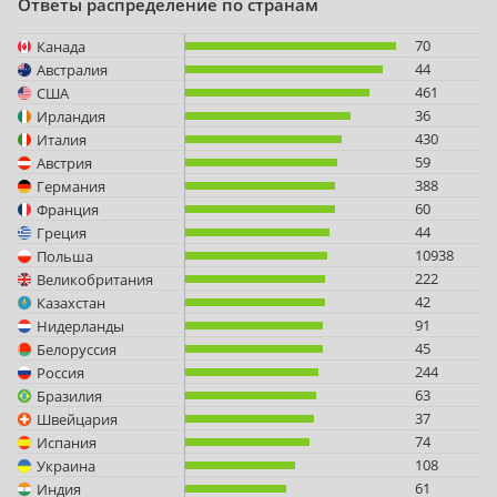
Ответы распределение по странам
70
Канада
44
Австралия
461
США
36
Ирландия
430
Италия
59
Австрия
388
Германия
60
Франция
44
Греция
10938
Польша
222
Великобритания
42
Казахстан
91
Нидерланды
45
Белоруссия
244
Россия
63
Бразилия
37
Швейцария
74
Испания
108
Украина
61
Индия