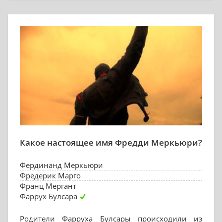
Какое настоящее имя Фредди Меркьюри?
Фердинанд Меркьюри
Фредерик Марго
Франц Мергант
Фаррух Булсара
Родители Фарруха Булсары происходили из