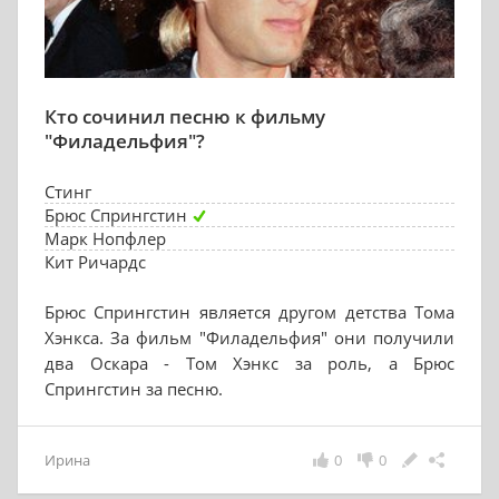
Кто сочинил песню к фильму
"Филадельфия"?
Стинг
Брюс Спрингстин
Марк Нопфлер
Кит Ричардс
Брюс Спрингстин является другом детства Тома
Хэнкса. За фильм "Филадельфия" они получили
два Оскара - Том Хэнкс за роль, а Брюс
Спрингстин за песню.
Ирина
0
0