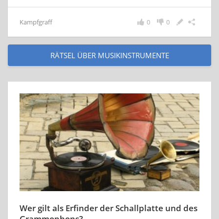
Kampfgraff
0
0
RÄTSEL ÜBER MUSIKINSTRUMENTE
Wer gilt als Erfinder der Schallplatte und des
Grammophons?