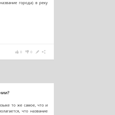
название города) в реку
0
0
нии?
языке то же самое, что и
олагается, что название