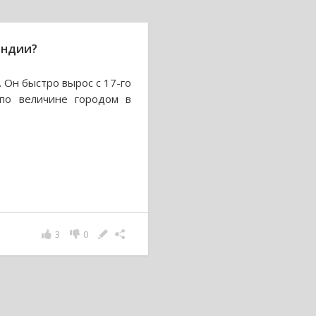
андии?
 Он быстро вырос с 17-го
по величине городом в
3
0