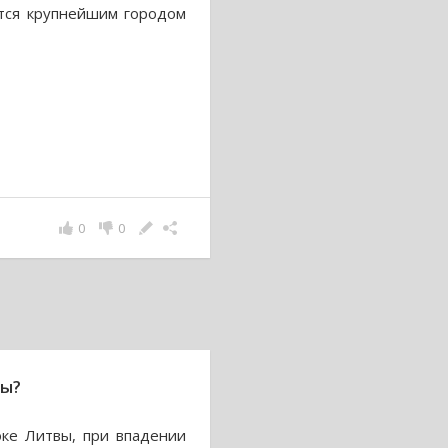
ется крупнейшим городом
0
0
вы?
оке Литвы, при впадении