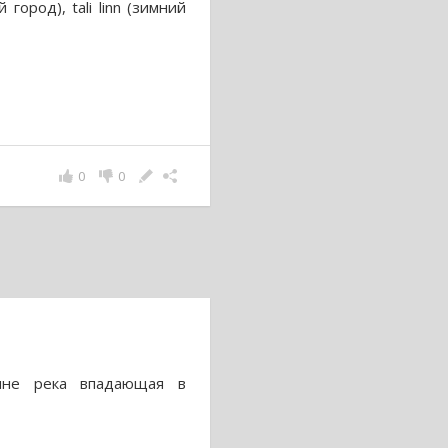
й город), tali linn (зимний
0
0
ине река впадающая в