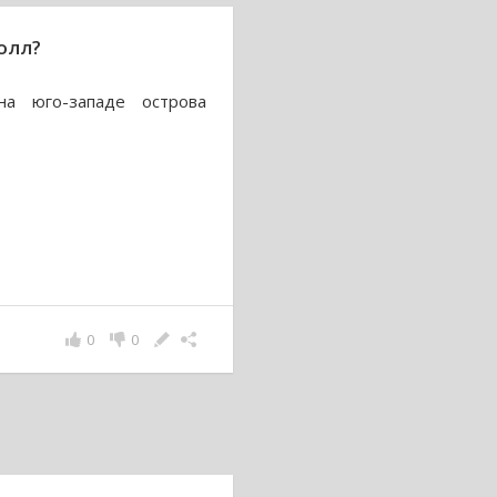
олл?
на юго-западе острова
0
0