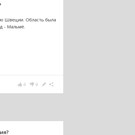
?
ью Швеции. Область была
д - Мальмё.
0
0
рия?