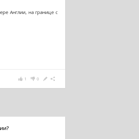
ере Англии, на границе с
1
0
вии?