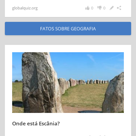
globalquiz.org
0
0
FATOS SOBRE GEOGRAFIA
Onde está Escânia?