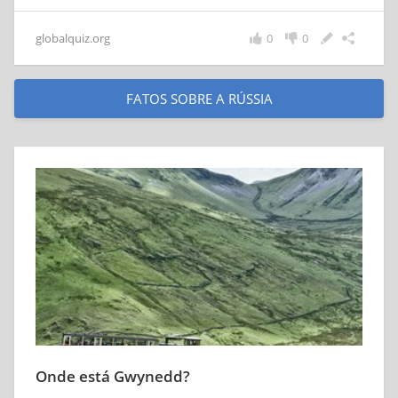
globalquiz.org
0
0
FATOS SOBRE A RÚSSIA
Onde está Gwynedd?