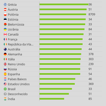
36
Grécia
51
Áustria
8709
Polónia
34
Estónia
33
Bielorrússia
84
Ucrânia
31
Canadá
44
França
43
República da Irlanda
44
Austrália
378
Alemanha
303
Itália
239
Reino Unido
91
Rússia
54
Espanha
46
Países Baixos
369
Estados Unidos
33
Brasil
51
Desconhecido
85
Índia