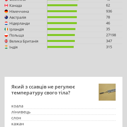
62
Канада
936
Німеччина
78
Австралія
46
Нідерланди
35
Ірландія
27198
Польща
347
Велика Британія
315
Індія
Який з ссавців не регулює
температуру свого тіла?
коала
лінивець
слон
кажан