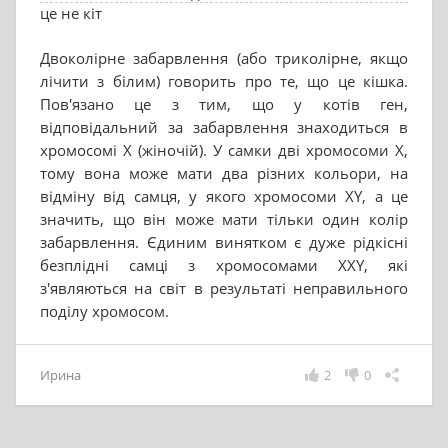
це не кіт
Двоколірне забарвлення (або триколірне, якщо
лічити з білим) говорить про те, що це кішка.
Пов'язано це з тим, що у котів ген,
відповідальний за забарвлення знаходиться в
хромосомі Х (жіночій). У самки дві хромосоми Х,
тому вона може мати два різних кольори, на
відміну від самця, у якого хромосоми ХY, а це
значить, що він може мати тільки один колір
забарвлення. Єдиним винятком є дуже рідкісні
безплідні самці з хромосомами ХХY, які
з'являються на світ в результаті неправильного
поділу хромосом.
Ирина
2
0