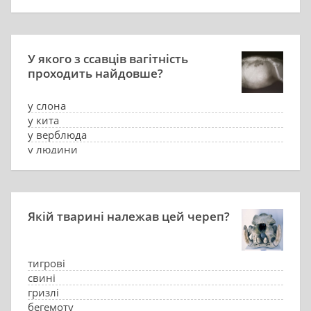
У якого з ссавців вагітність
проходить найдовше?
у слона
у кита
у верблюда
у людини
Якій тварині належав цей череп?
тигрові
свині
гризлі
бегемоту