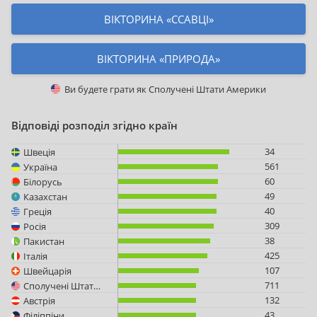
ВІКТОРИНА «ССАВЦІ»
ВІКТОРИНА «ПРИРОДА»
Ви будете грати як
Сполучені Штати Америки
Відповіді розподіл згідно країн
34
Швеція
561
Україна
60
Білорусь
49
Казахстан
40
Греція
309
Росія
38
Пакистан
425
Італія
107
Швейцарія
711
Сполучені Штати Америки
132
Австрія
43
Філіппіни