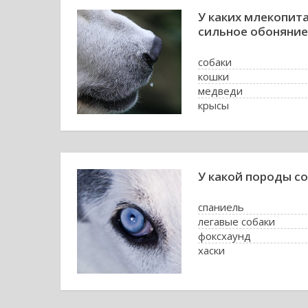
У каких млекопит
сильное обоняние
собаки
кошки
медведи
крысы
У какой породы со
спаниель
легавые собаки
фоксхаунд
хаски