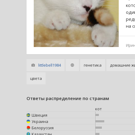
кот
оди
ред
на 
Ири
littlebell1984
генетика
домашние ж
цвета
Ответы распределение по странам
кот
Швеция
Украина
Белоруссия
Казахстан