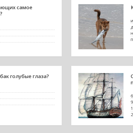
ающих самое
?
п
бак голубые глаза?