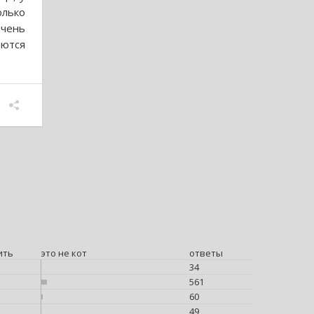
олько
чень
яются
ить
это не кот
ответы
34
561
60
49