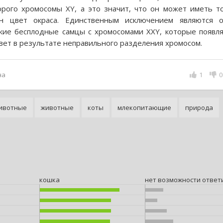
орого хромосомы ХY, а это значит, что он может иметь т
н цвет окраса. Единственным исключением являются о
кие бесплодные самцы с хромосомами ХХY, которые появл
свет в результате неправильного разделения хромосом.
на
1
0
ивотные
животные
коты
млекопитающие
природа
кошка
нет возможности ответ