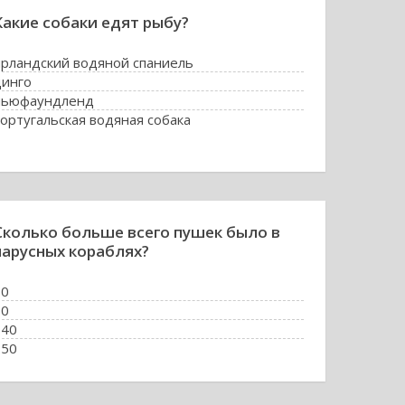
Какие собаки едят рыбу?
ирландский водяной спаниель
динго
ньюфаундленд
ортугальская водяная собака
Сколько больше всего пушек было в
парусных кораблях?
60
90
140
250