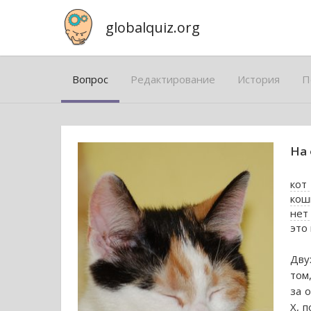
globalquiz.org
Вопрос
Редактирование
История
П
На 
кот
кош
нет
это 
Дву
том,
за 
Х, 