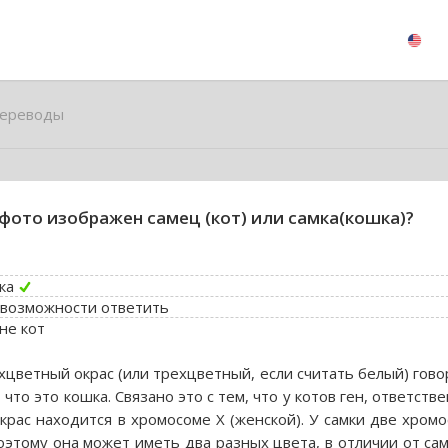
ереводы
фото изображен самец (кот) или самка(кошка)?
ка
 возможности ответить
не кот
хцветный окрас (или трехцветный, если считать белый) гово
 что это кошка. Связано это с тем, что у котов ген, ответств
окрас находится в хромосоме Х (женской). У самки две хром
поэтому она может иметь два разных цвета, в отличии от сам