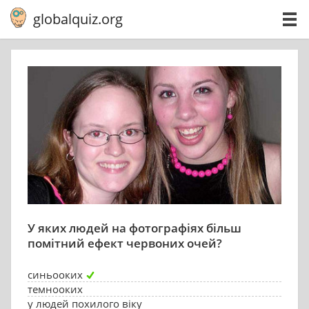
globalquiz.org
У яких людей на фотографіях більш
помітний ефект червоних очей?
синьооких
темнооких
у людей похилого віку