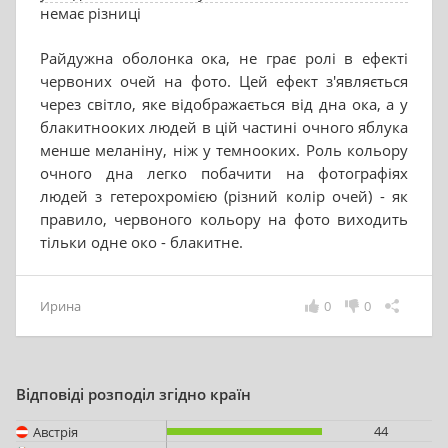
немає різниці
Райдужна оболонка ока, не грає ролі в ефекті
червоних очей на фото. Цей ефект з'являється
через світло, яке відображається від дна ока, а у
блакитнооких людей в цій частині очного яблука
менше меланіну, ніж у темнооких. Роль кольору
очного дна легко побачити на фотографіях
людей з гетерохромією (різний колір очей) - як
правило, червоного кольору на фото виходить
тільки одне око - блакитне.
Ирина
0
0
Відповіді розподіл згідно країн
44
Австрія