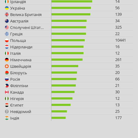
14
Ірландія
56
Україна
139
Велика Британія
34
Австралія
325
Сполучені Штати Америки
22
Греція
10441
Польща
16
Нідерланди
12
Італія
261
Німеччина
35
Швейцарія
20
Білорусь
66
Росія
21
Філіппіни
30
Канада
12
Нігерія
13
Єгипет
25
Невідомий
177
Індія