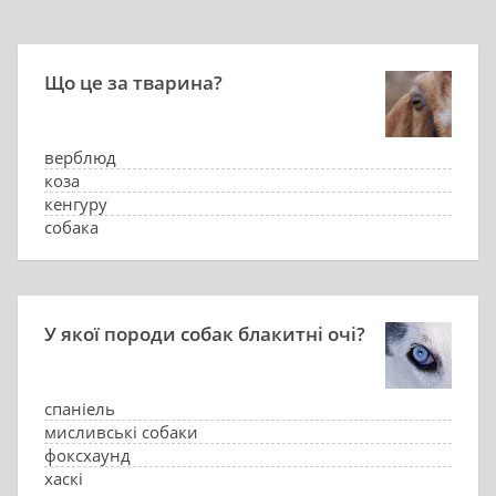
Що це за тварина?
верблюд
коза
кенгуру
собака
У якої породи собак блакитні очі?
спаніель
мисливські собаки
фоксхаунд
хаскі