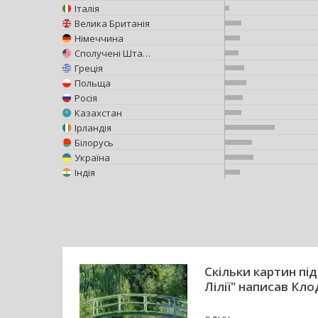
Італія
Велика Британія
Німеччина
Сполучені Штати Америки
Греція
Польща
Росія
Казахстан
Ірландія
Білорусь
Україна
Індія
Скільки картин пі
Лілії" написав Кл