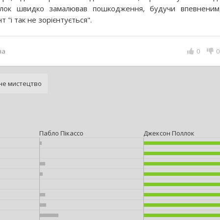
лок швидко замалював пошкодження, будучи впевненим
нт "і так не зорієнтується".
на
0
0
не мистецтво
Пабло Пікассо
Джексон Поллок