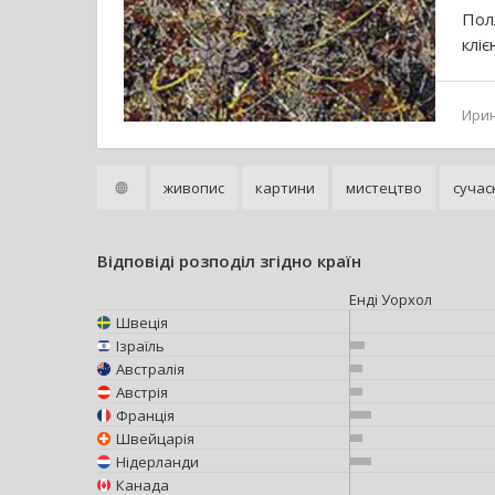
Пол
кліє
Ири
живопис
картини
мистецтво
сучас
Відповіді розподіл згідно країн
Енді Уорхол
Швеція
Ізраїль
Австралія
Австрія
Франція
Швейцарія
Нідерланди
Канада