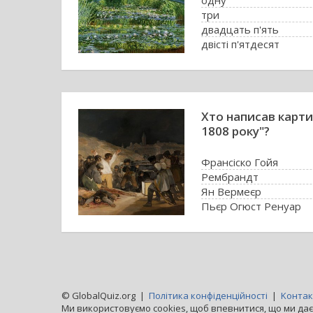
одну
три
двадцать п'ять
двісті п'ятдесят
Хто написав карти
1808 року"?
Франсіско Гойя
Рембрандт
Ян Вермеєр
Пьєр Огюст Ренуар
© GlobalQuiz.org |
Політика конфіденційності
|
Kонтак
Ми використовуємо cookies, щоб впевнитися, що ми дає