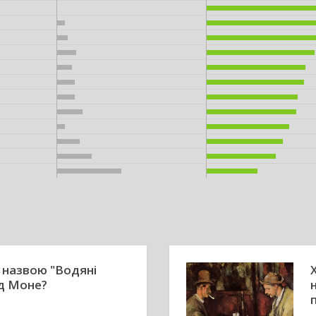
д назвою "Водяні
од Моне?