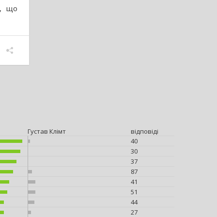
, що
Густав Клімт
відповіді
40
30
37
87
41
51
44
27