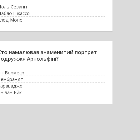
Поль Сезанн
абло Пікассо
Клод Моне
Едуард Мане
Хто намалював знаменитий портрет
подружжя Арнольфіні?
Ян Вермеєр
Рембрандт
Караваджо
н ван Ейк