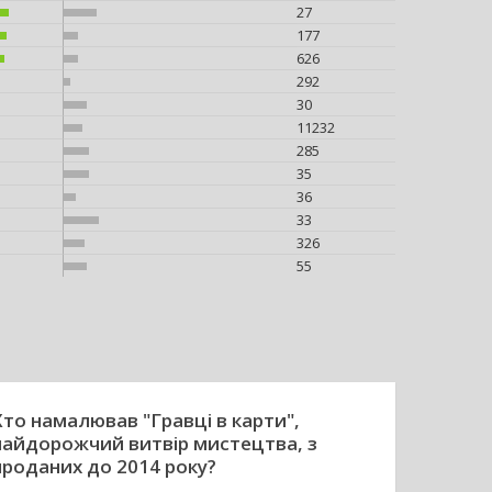
27
177
626
292
30
11232
285
35
36
33
326
55
Хто намалював "Гравці в карти",
найдорожчий витвір мистецтва, з
проданих до 2014 року?