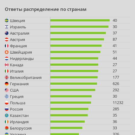
Ответы распределение по странам
40
Швеция
30
Израиль
37
Австралия
87
Австрия
41
Франция
51
Швейцария
44
Нидерланды
27
Канада
27
Италия
177
Великобритания
626
Германия
292
США
30
Греция
11232
Польша
285
Россия
35
Казахстан
36
Ирландия
33
Белоруссия
326
Украина