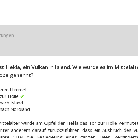
zungen
ist Hekla, ein Vulkan in Island. Wie wurde es im Mittelalt
opa genannt?
 zum Himmel
zur Hölle
nach Island
nach Nordland
ittelalter wurde am Gipfel der Hekla das Tor zur Hölle vermute
unter anderem darauf zurückzuführen, dass ein Ausbruch des Vu
Jahre 1104 die Besiedelung eines ganzen Tales, verhindert