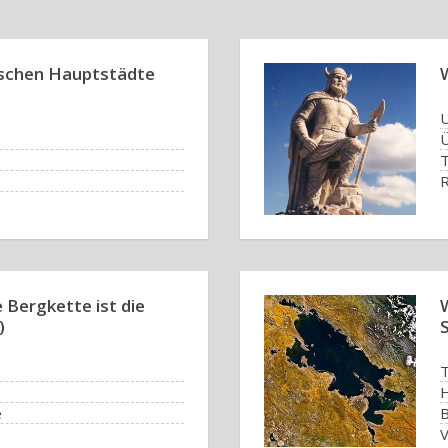
ischen Hauptstädte
U
Ü
T
R
 Bergkette ist die
)
S
T
e
B
V