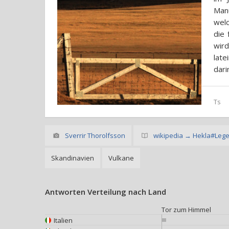
Man
welc
die 
wir
late
dari
Ts
Sverrir Thorolfsson
wikipedia → Hekla#Leg
Skandinavien
Vulkane
Antworten Verteilung nach Land
Tor zum Himmel
Italien