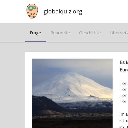
globalquiz.org
Frage
Bearbeite
Geschichte
Überset
Es 
Eur
Tor
Tor 
Tor 
Tor 
Im M
ist 
im 