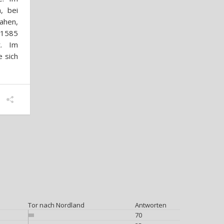
, bei
ahen,
 1585
t. Im
e sich
Tor nach Nordland
Antworten
70