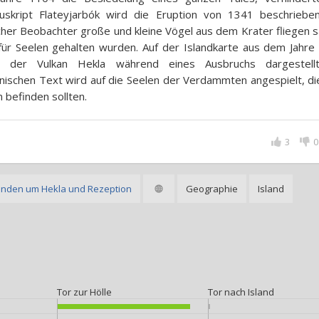
uskript Flateyjarbók wird die Eruption von 1341 beschrieben
her Beobachter große und kleine Vögel aus dem Krater fliegen s
für Seelen gehalten wurden. Auf der Islandkarte aus dem Jahre
d der Vulkan Hekla während eines Ausbruchs dargestell
inischen Text wird auf die Seelen der Verdammten angespielt, di
n befinden sollten.
3
0
enden um Hekla und Rezeption
Geographie
Island
Tor zur Hölle
Tor nach Island