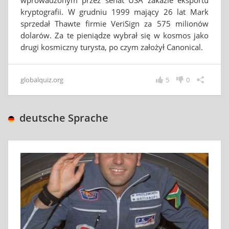
wprowadzonym przez senat USA zakazie eksportu
kryptografii. W grudniu 1999 mający 26 lat Mark
sprzedał Thawte firmie VeriSign za 575 milionów
dolarów. Za te pieniądze wybrał się w kosmos jako
drugi kosmiczny turysta, po czym założył Canonical.
globalquiz.org
5
0
deutsche Sprache