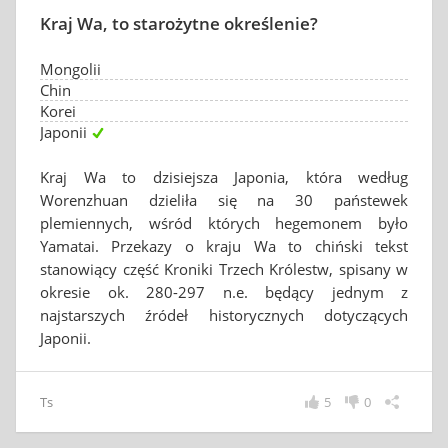
Kraj Wa, to starożytne określenie?
Mongolii
Chin
Korei
Japonii
Kraj Wa to dzisiejsza Japonia, która według
Worenzhuan dzieliła się na 30 państewek
plemiennych, wśród których hegemonem było
Yamatai. Przekazy o kraju Wa to chiński tekst
stanowiący część Kroniki Trzech Królestw, spisany w
okresie ok. 280-297 n.e. będący jednym z
najstarszych źródeł historycznych dotyczących
Japonii.
Ts
5
0