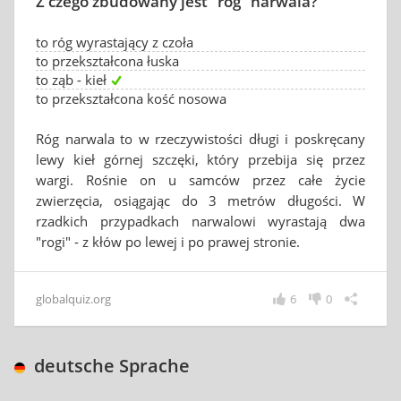
Z czego zbudowany jest "róg" narwala?
to róg wyrastający z czoła
to przekształcona łuska
to ząb - kieł
to przekształcona kość nosowa
Róg narwala to w rzeczywistości długi i poskręcany
lewy kieł górnej szczęki, który przebija się przez
wargi. Rośnie on u samców przez całe życie
zwierzęcia, osiągając do 3 metrów długości. W
rzadkich przypadkach narwalowi wyrastają dwa
"rogi" - z kłów po lewej i po prawej stronie.
globalquiz.org
6
0
deutsche Sprache