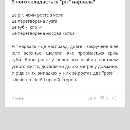
З чого складається "ріг" нарвала?
це ріг, який росте з чола
це перетворена лузга
це зуб - ікло
це перетворена носова кістка
Ріг нарвала - це насправді довге і закручене ліве
ікло верхньої щелепи, яке прорізається крізь
губи. Воно росте у чоловічих особин протягом
усього життя, досягаючи до 3-х метрів у довжину.
У рідкісних випадках у них виростає два "роги" -
з іклів на лівій і правій стороні.
Ирина
0
0