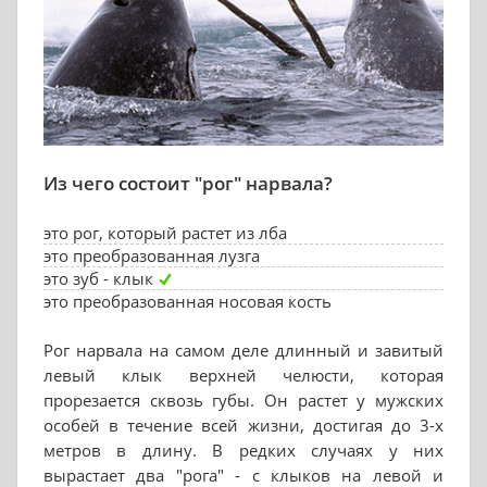
Из чего состоит "рог" нарвала?
это рог, который растет из лба
это преобразованная лузга
это зуб - клык
это преобразованная носовая кость
Рог нарвала на самом деле длинный и завитый
левый клык верхней челюсти, которая
прорезается сквозь губы. Он растет у мужских
особей в течение всей жизни, достигая до 3-х
метров в длину. В редких случаях у них
вырастает два "рога" - с клыков на левой и