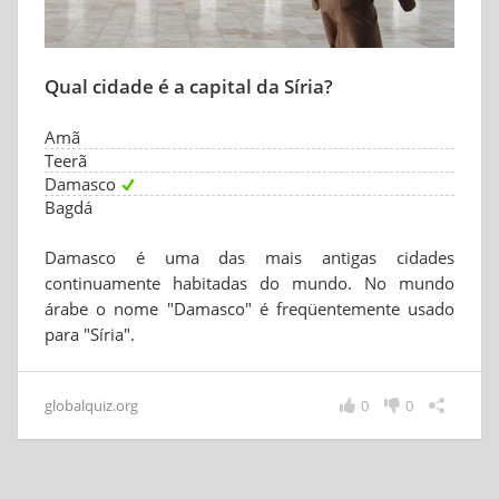
Qual cidade é a capital da Síria?
Amã
Teerã
Damasco
Bagdá
Damasco é uma das mais antigas cidades
continuamente habitadas do mundo. No mundo
árabe o nome "Damasco" é freqüentemente usado
para "Síria".
globalquiz.org
0
0