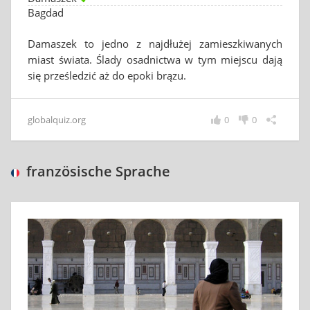
Bagdad
Damaszek to jedno z najdłużej zamieszkiwanych
miast świata. Ślady osadnictwa w tym miejscu dają
się prześledzić aż do epoki brązu.
globalquiz.org
0
0
französische Sprache