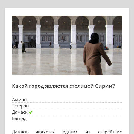
Какой город является столицей Сирии?
Амман
Тегеран
Дамаск
Багдад
Дамаск является одним из старейших