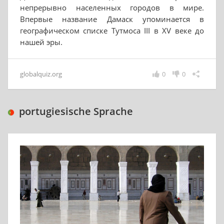
непрерывно населенных городов в мире.
Впервые название Дамаск упоминается в
географическом списке Тутмоса III в XV веке до
нашей эры.
globalquiz.org
0
0
portugiesische Sprache