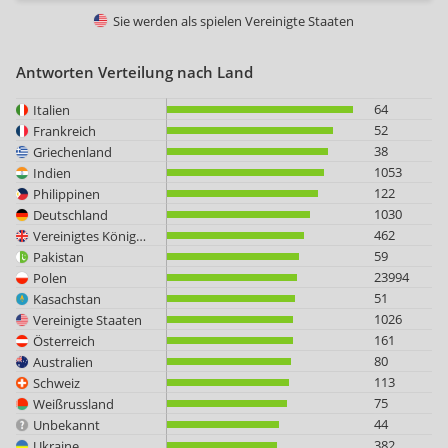
Sie werden als spielen
Vereinigte Staaten
Antworten Verteilung nach Land
64
Italien
52
Frankreich
38
Griechenland
1053
Indien
122
Philippinen
1030
Deutschland
462
Vereinigtes Königreich
59
Pakistan
23994
Polen
51
Kasachstan
1026
Vereinigte Staaten
161
Österreich
80
Australien
113
Schweiz
75
Weißrussland
44
Unbekannt
382
Ukraine