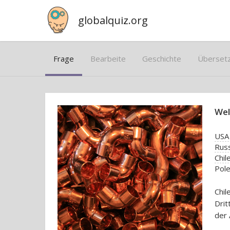
globalquiz.org
Frage
Bearbeite
Geschichte
Überset
Wel
USA
Rus
Chil
Pol
Chil
Drit
der