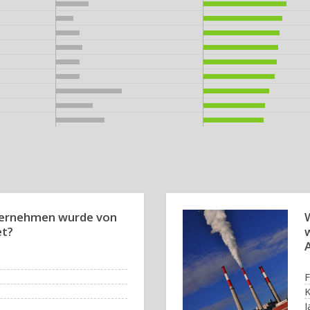
ernehmen wurde von
et?
F
J