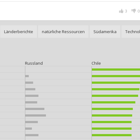
3
0
Länderberichte
natürliche Ressourcen
Südamerika
Techno
Russland
Chile