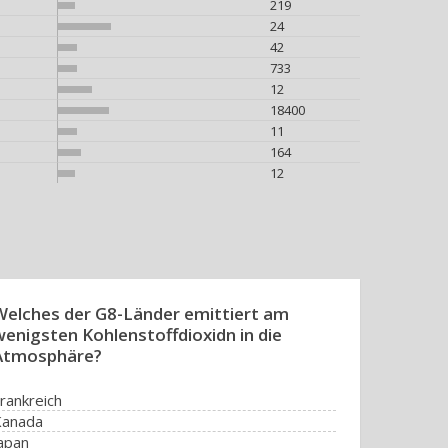
219
24
42
733
12
18400
11
164
12
Welches der G8-Länder emittiert am
wenigsten Kohlenstoffdioxidn in die
Atmosphäre?
rankreich
Kanada
apan