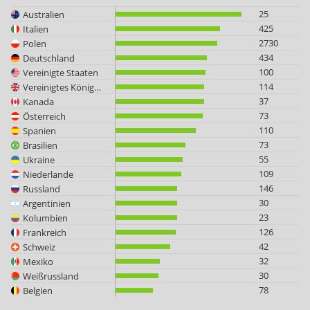
25
Australien
425
Italien
2730
Polen
434
Deutschland
100
Vereinigte Staaten
114
Vereinigtes Königreich
37
Kanada
73
Österreich
110
Spanien
73
Brasilien
55
Ukraine
109
Niederlande
146
Russland
30
Argentinien
23
Kolumbien
126
Frankreich
42
Schweiz
32
Mexiko
30
Weißrussland
78
Belgien