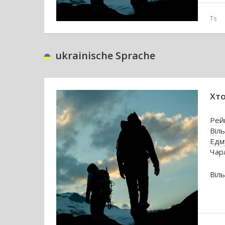
Ts
ukrainische Sprache
Хто
Рей
Віл
Едм
Чар
Віль