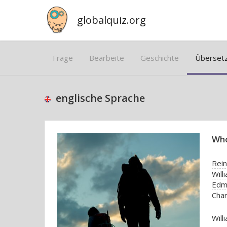
globalquiz.org
Frage
Bearbeite
Geschichte
Überset
englische Sprache
Who
Rei
Will
Edmu
Char
Will