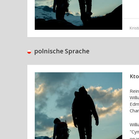
Kris
polnische Sprache
Kto
Rei
Will
Edmu
Char
Wil
"Cym
opar