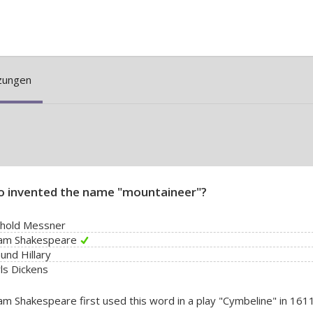
zungen
 invented the name "mountaineer"?
nhold Messner
iam Shakespeare
nd Hillary
ls Dickens
iam Shakespeare first used this word in a play "Cymbeline" in 1611