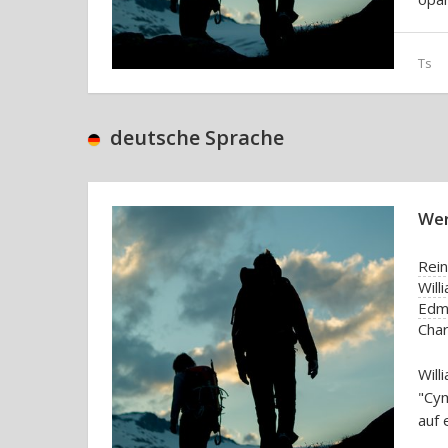
Ts
deutsche Sprache
Wer
Rei
Will
Edmu
Char
Wil
"Cym
auf 