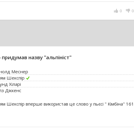
0
0
 придумав назву "альпініст"
нолд Меснер
ьям Шекспір
унд Хіларі
лз Діккенс
ям Шекспір вперше використав це слово у пьєсі " Кімбіна" 16