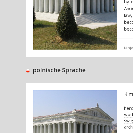
by 
Anc
law,
bec
bec
Ninja
polnische Sprache
Kim
her
wod
świ
arch