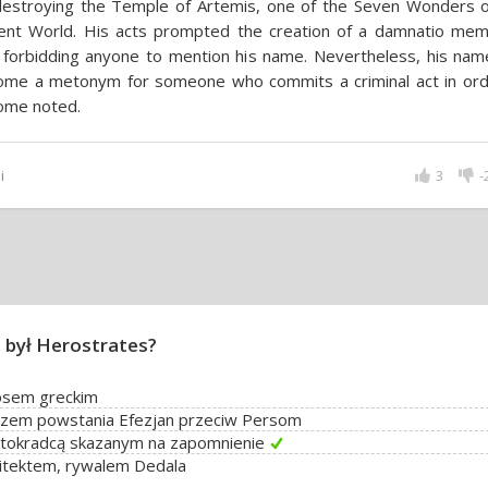
destroying the Temple of Artemis, one of the Seven Wonders o
ient World. His acts prompted the creation of a damnatio mem
 forbidding anyone to mention his name. Nevertheless, his nam
ome a metonym for someone who commits a criminal act in ord
ome noted.
i
3
-
 był Herostrates?
osem greckim
zem powstania Efezjan przeciw Persom
ętokradcą skazanym na zapomnienie
itektem, rywalem Dedala