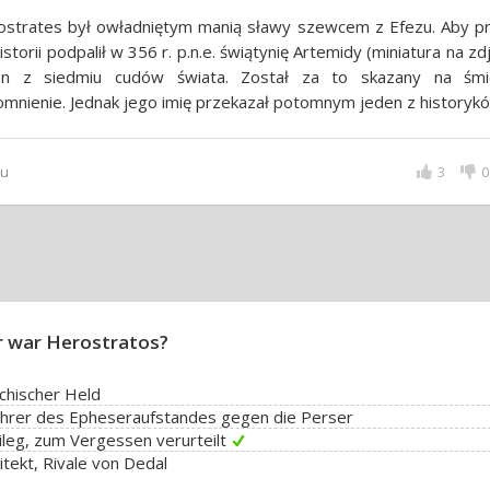
ostrates był owładniętym manią sławy szewcem z Efezu. Aby pr
istorii podpalił w 356 r. p.n.e. świątynię Artemidy (miniatura na zdj
en z siedmiu cudów świata. Został za to skazany na śmi
mnienie. Jednak jego imię przekazał potomnym jeden z historyk
ru
3
0
 war Herostratos?
chischer Held
ührer des Epheseraufstandes gegen die Perser
ileg, zum Vergessen verurteilt
itekt, Rivale von Dedal