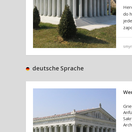
Her
do h
jed
zapo
smy
deutsche Sprache
Wer
Grie
Anf
Sakr
Arch