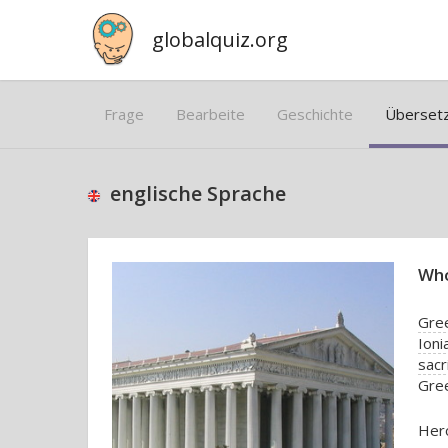
globalquiz.org
Frage
Bearbeite
Geschichte
Überset
englische Sprache
Who
Gre
Ioni
sacr
Gree
Hero