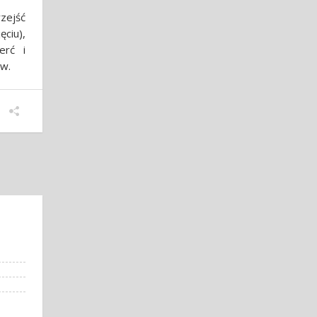
zejść
ęciu),
erć i
ów.