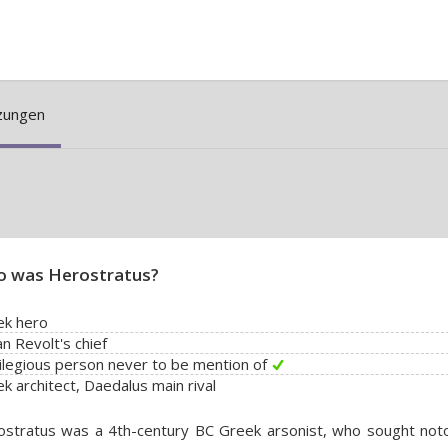
zungen
 was Herostratus?
ek hero
an Revolt's chief
ilegious person never to be mention of
k architect, Daedalus main rival
stratus was a 4th-century BC Greek arsonist, who sought noto