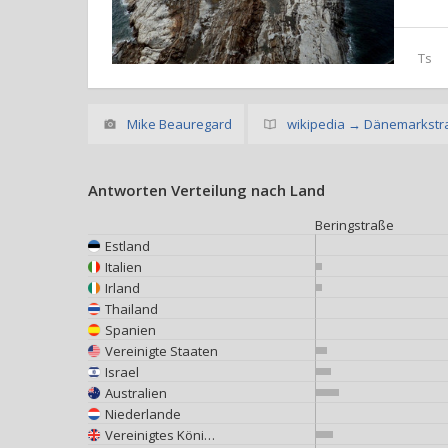
Ts
Mike Beauregard
wikipedia → Dänemarkstr
Antworten Verteilung nach Land
Beringstraße
Estland
Italien
Irland
Thailand
Spanien
Vereinigte Staaten
Israel
Australien
Niederlande
Vereinigtes Königreich