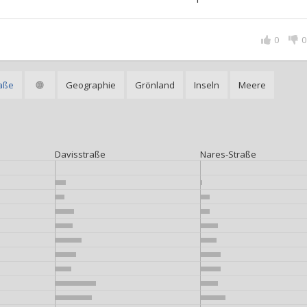
0
0
aße
Geographie
Grönland
Inseln
Meere
Davisstraße
Nares-Straße