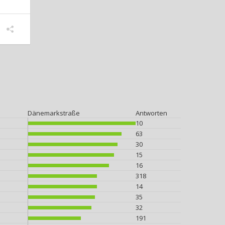
Dänemarkstraße
Antworten
10
63
30
15
16
318
14
35
32
191