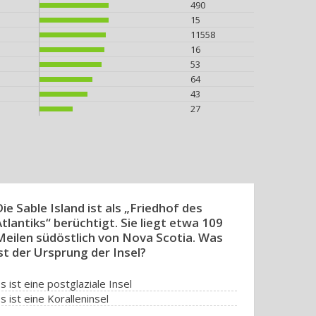
490
15
11558
16
53
64
43
27
ie Sable Island ist als „Friedhof des
tlantiks“ berüchtigt. Sie liegt etwa 109
Meilen südöstlich von Nova Scotia. Was
st der Ursprung der Insel?
s ist eine postglaziale Insel
s ist eine Koralleninsel
s ist eine vulkanische Insel