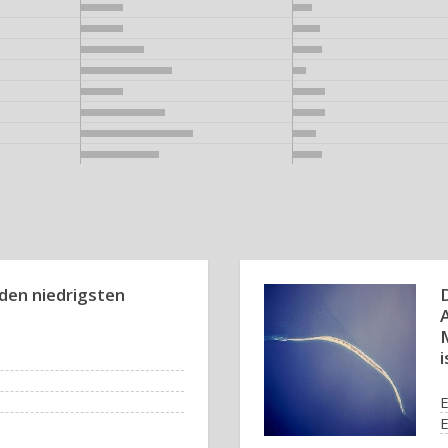
den niedrigsten
D
A
i
E
E
E