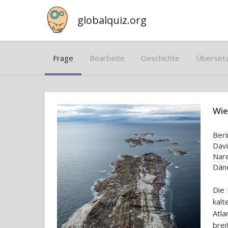
globalquiz.org
Frage
Bearbeite
Geschichte
Überset
Wie
Ber
Dav
Nar
Dän
Die 
kal
Atla
brei