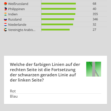
68
Weißrussland
40
Philippinen
355
Indien
346
Russland
32
Niederlande
27
Vereinigte Arabische Emirate
Welche der farbigen Linien auf der
rechten Seite ist die Fortsetzung
der schwarzen geraden Linie auf
der linken Seite?
Rot
Blau
keine
beide