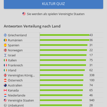
KULTUR QUIZ
Sie werden als spielen
Vereinigte Staaten
Antworten Verteilung nach Land
43
Griechenland
36
Rumänien
31
Spanien
22
Norwegen
17
Israel
75
Italien
31
Frankreich
62
Irland
338
Vereinigtes Königreich
100
Österreich
74
Australien
65
Kanada
46
Niederlande
940
Vereinigte Staaten
28
Unbekannt