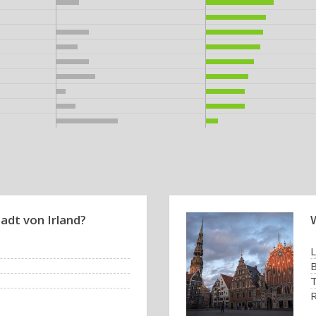
adt von Irland?
L
B
T
R