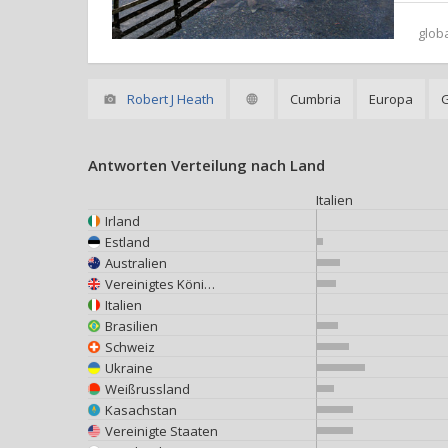
glob
Robert J Heath
Cumbria
Europa
Antworten Verteilung nach Land
Italien
Irland
Estland
Australien
Vereinigtes Königreich
Italien
Brasilien
Schweiz
Ukraine
Weißrussland
Kasachstan
Vereinigte Staaten