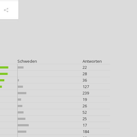
Schweden
Antworten
22
28
36
127
239
19
26
52
25
17
184