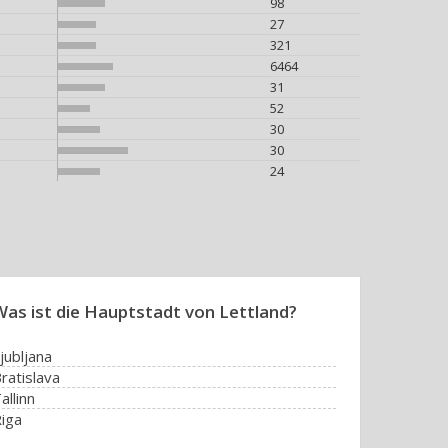
98
27
321
6464
31
52
30
30
24
Was ist die Hauptstadt von Lettland?
jubljana
ratislava
allinn
iga