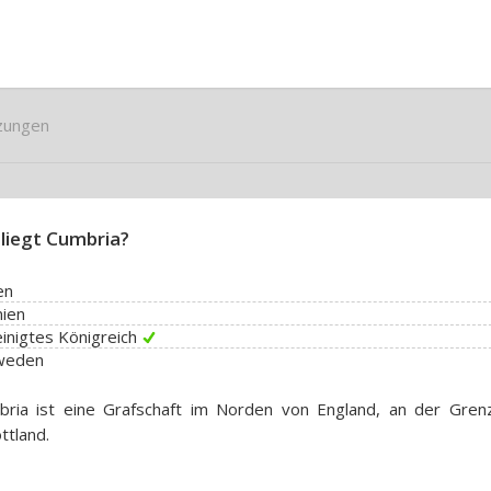
zungen
liegt Cumbria?
en
nien
inigtes Königreich
weden
bria ist eine Grafschaft im Norden von England, an der Gren
ttland.