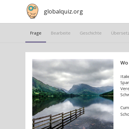
globalquiz.org
Frage
Bearbeite
Geschichte
Überset
Wo 
Itali
Spa
Vere
Sch
Cum
Scho