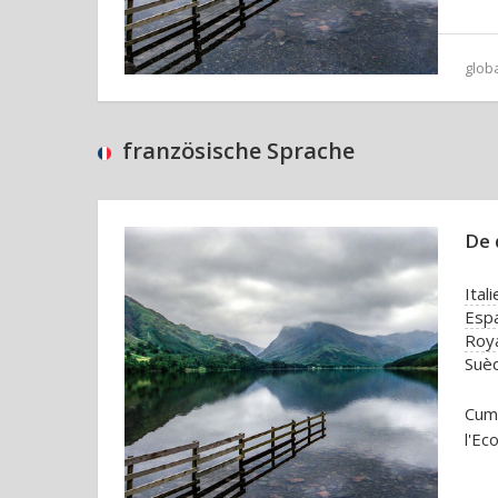
glob
französische Sprache
De 
Itali
Esp
Roy
Suè
Cumb
l'Ec