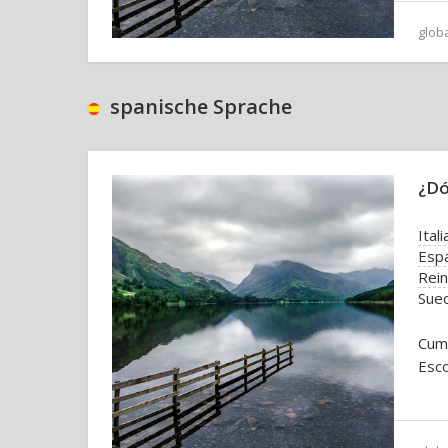
glob
spanische Sprache
¿Dó
Itali
Esp
Rei
Suec
Cum
Esco