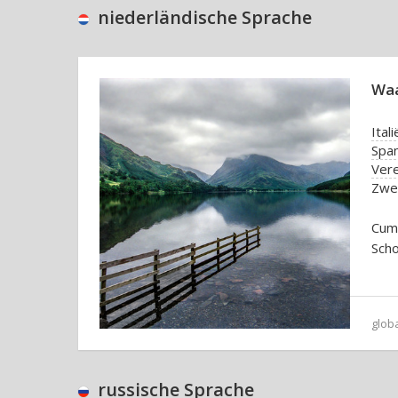
niederländische Sprache
Waa
Itali
Spa
Vere
Zwe
Cumb
Scho
glob
russische Sprache