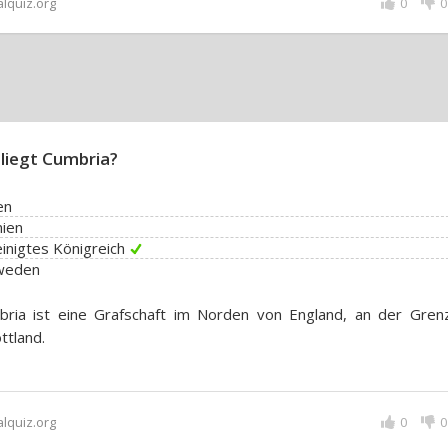
alquiz.org
0
0
liegt Cumbria?
en
nien
inigtes Königreich
weden
bria ist eine Grafschaft im Norden von England, an der Gren
ttland.
alquiz.org
0
0