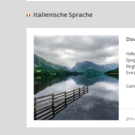
italienische Sprache
Dov
Itali
Spa
Reg
Svez
Cumb
glob