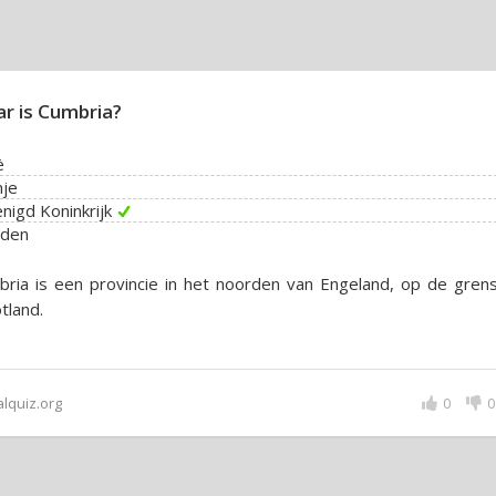
r is Cumbria?
ë
nje
nigd Koninkrijk
den
ria is een provincie in het noorden van Engeland, op de gren
tland.
alquiz.org
0
0