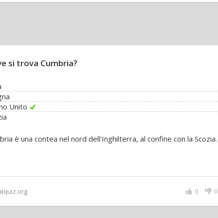
e si trova Cumbria?
a
gna
no Unito
ia
ria è una contea nel nord dell'Inghilterra, al confine con la Scozia.
alquiz.org
0
0