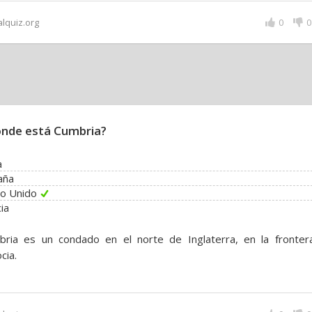
alquiz.org
0
0
nde está Cumbria?
a
aña
no Unido
ia
bria es un condado en el norte de Inglaterra, en la fronter
cia.