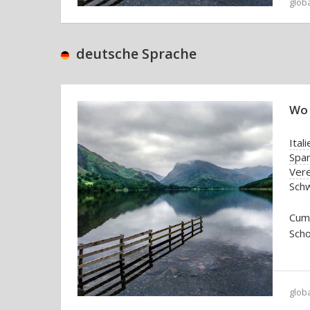
glob
deutsche Sprache
Wo 
Itali
Spa
Vere
Sch
Cum
Scho
glob