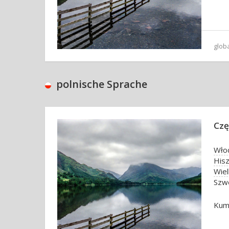
glob
polnische Sprache
Czę
Wło
Hisz
Wiel
Szwe
Kumb