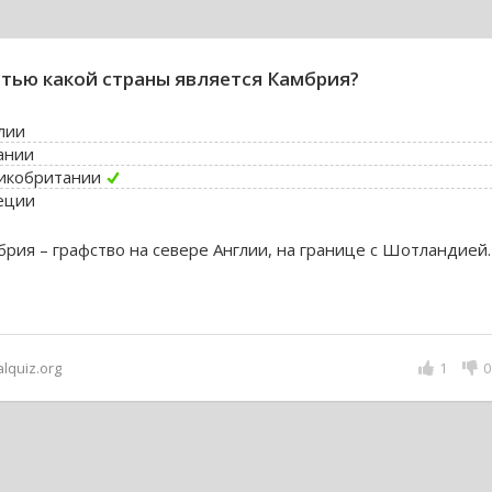
тью какой страны является Камбрия?
лии
ании
икобритании
еции
брия – графство на севере Англии, на границе с Шотландией.
alquiz.org
1
0