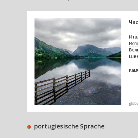
Час
Ита
Исп
Вел
Шв
Кам
glob
portugiesische Sprache