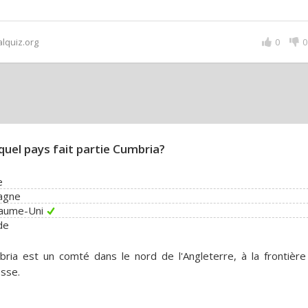
alquiz.org
0
0
quel pays fait partie Cumbria?
e
agne
aume-Uni
de
ria est un comté dans le nord de l'Angleterre, à la frontière
osse.