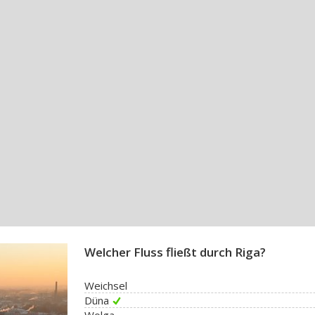
Welcher Fluss fließt durch Riga?
Weichsel
Düna