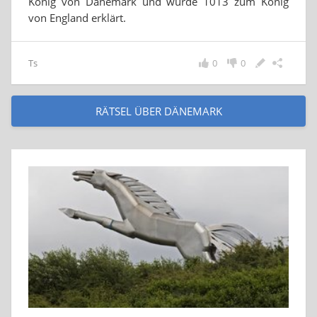
König von Dänemark und wurde 1013 zum König
von England erklärt.
Ts
0
0
RÄTSEL ÜBER DÄNEMARK