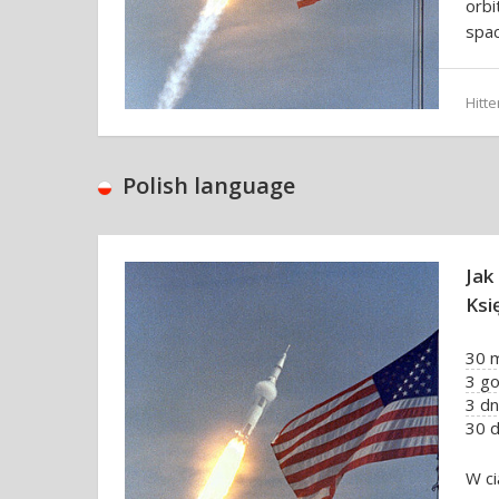
orbi
spac
Hitt
Polish language
Jak
Ksi
30 m
3 go
3 dn
30 d
W ci