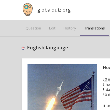
globalquiz.org
Question
Edit
History
Translations
English language
How
30 
3 ho
3 d
30 
It t