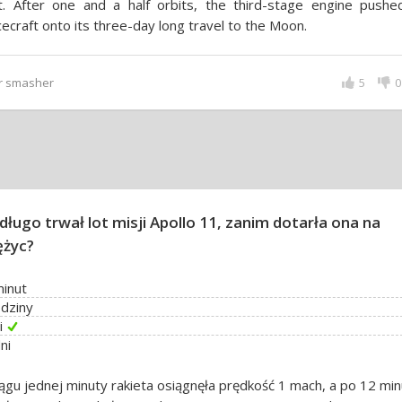
t. After one and a half orbits, the third-stage engine pushe
ecraft onto its three-day long travel to the Moon.
er smasher
5
0
 długo trwał lot misji Apollo 11, zanim dotarła ona na
ężyc?
inut
dziny
i
ni
ągu jednej minuty rakieta osiągnęła prędkość 1 mach, a po 12 mi