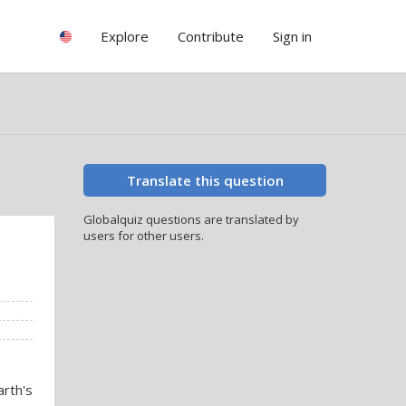
Explore
Contribute
Sign in
Translate this question
Globalquiz questions are translated by
users for other users.
arth's