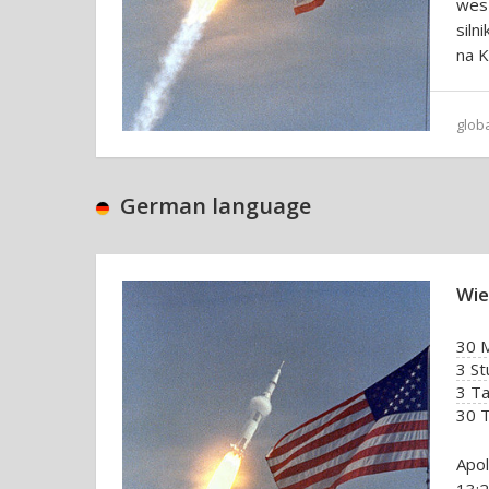
wes
siln
na K
glob
German language
Wie
30 
3 S
3 T
30 
Apol