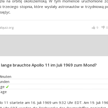
zła na orbitę okołoziemską. W tym momencie uruchomione zo
iki trzeciego stopnia, które wysłały astronautów w trzydniową 
siężyc.
alquiz.org
9
0
 lange brauchte Apollo 11 im Juli 1969 zum Mond?
Minuten
tunden
age
Tage
lo 11 startete am 16. Juli 1969 um 9:32 Uhr EDT. Am 19. Juli 1