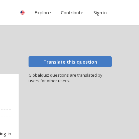
Explore
Contribute
Sign in
Translate this question
Globalquiz questions are translated by
users for other users.
ing in