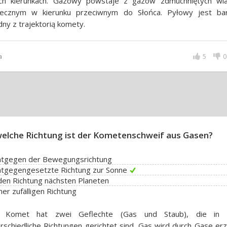
ych kierunkach. Gazowy powstaje z gazów zdmuchniętych wi
necznym w kierunku przeciwnym do Słońca. Pyłowy jest bar
ny z trajektorią komety.
a
5
0
welche Richtung ist der Kometenschweif aus Gasen?
entgegen der Bewegungsrichtung
ntgegengesetzte Richtung zur Sonne
den Richtung nächsten Planeten
iner zufälligen Richtung
 Komet hat zwei Geflechte (Gas und Staub), die in l
rschiedliche Richtungen gerichtet sind. Gas wird durch Gase er