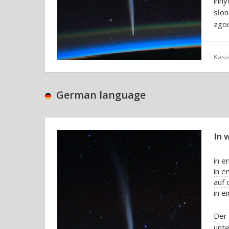
inn
sło
zgod
Kasi
German language
In 
in 
in e
auf 
in e
Der
unte