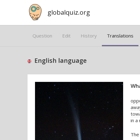
globalquiz.org
Question
Edit
History
Translations
English language
Wha
oppo
awa
towa
in a
The 