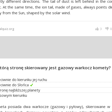
htly different directions. The tail of dust is left behind in the c
t. At the same time, the ion tail, made of gases, always points di
 from the Sun, shaped by the solar wind.
alquiz.org
3
0
tórą stronę skierowany jest gazowy warkocz komety?
ciwnie do kierunku jej ruchu
ciwnie do Słońca
ronę najbliższej planety
osowym kierunku
eta posiada dwa warkocze (gazowy i pyłowy), skierowane w 