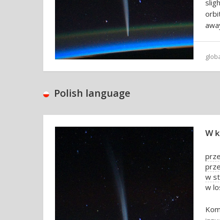
slig
orbi
away
glob
Polish language
W k
prze
prze
w st
w l
Kom