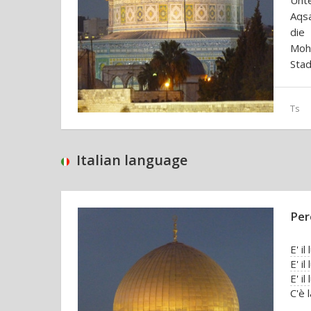
Unt
Aqs
die
Moha
Stad
Ts
Italian language
Per
E' i
E' i
E' i
C'è 