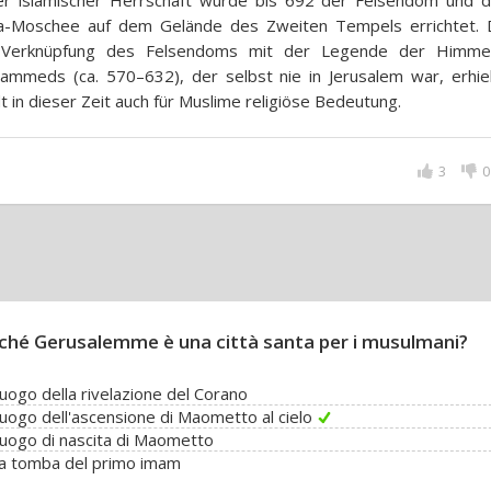
er islamischer Herrschaft wurde bis 692 der Felsendom und di
a-Moschee auf dem Gelände des Zweiten Tempels errichtet. 
 Verknüpfung des Felsendoms mit der Legende der Himmel
mmeds (ca. 570–632), der selbst nie in Jerusalem war, erhiel
t in dieser Zeit auch für Muslime religiöse Bedeutung.
3
0
ché Gerusalemme è una città santa per i musulmani?
l luogo della rivelazione del Corano
l luogo dell'ascensione di Maometto al cielo
l luogo di nascita di Maometto
la tomba del primo imam