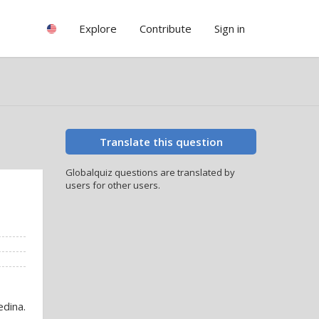
Explore
Contribute
Sign in
Translate this question
Globalquiz questions are translated by
users for other users.
edina.