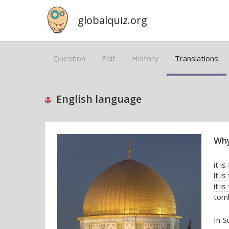
globalquiz.org
Question
Edit
History
Translations
English language
Why
it i
it i
it i
tomb
In S