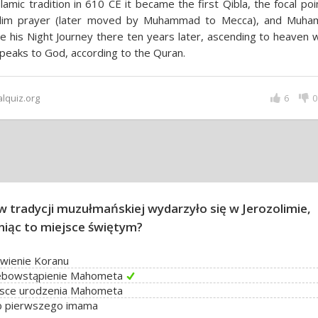
slamic tradition in 610 CE it became the first Qibla, the focal poi
lim prayer (later moved by Muhammad to Mecca), and Muh
 his Night Journey there ten years later, ascending to heaven 
peaks to God, according to the Quran.
alquiz.org
6
0
w tradycji muzułmańskiej wydarzyło się w Jerozolimie,
niąc to miejsce świętym?
wienie Koranu
ebowstąpienie Mahometa
jsce urodzenia Mahometa
b pierwszego imama