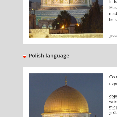
In I
Mus
made
he s
glob
Polish language
Co 
czy
obja
wni
mie
gró