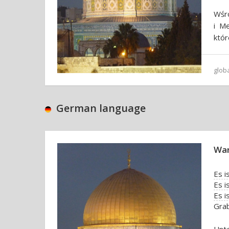
Wśró
i M
któr
glob
German language
War
Es i
Es 
Es 
Grab