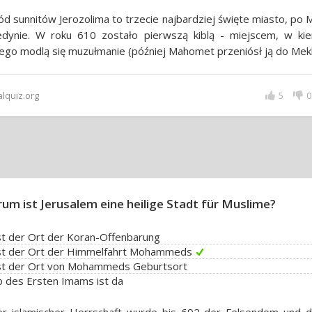
d sunnitów Jerozolima to trzecie najbardziej święte miasto, po
edynie. W roku 610 zostało pierwszą kiblą - miejscem, w kie
ego modlą się muzułmanie (później Mahomet przeniósł ją do Mekk
alquiz.org
5
0
um ist Jerusalem eine heilige Stadt für Muslime?
st der Ort der Koran-Offenbarung
ist der Ort der Himmelfahrt Mohammeds
ist der Ort von Mohammeds Geburtsort
 des Ersten Imams ist da