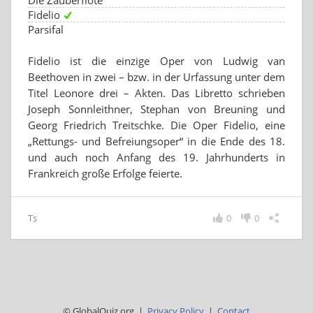
Die Zauberflöte
Fidelio
Parsifal
Fidelio ist die einzige Oper von Ludwig van
Beethoven in zwei – bzw. in der Urfassung unter dem
Titel Leonore drei – Akten. Das Libretto schrieben
Joseph Sonnleithner, Stephan von Breuning und
Georg Friedrich Treitschke. Die Oper Fidelio, eine
„Rettungs- und Befreiungsoper“ in die Ende des 18.
und auch noch Anfang des 19. Jahrhunderts in
Frankreich große Erfolge feierte.
Ts
0
0
© GlobalQuiz.org |
Privacy Policy
|
Contact