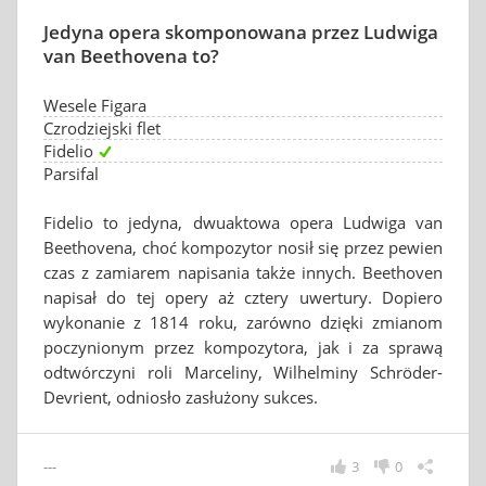
Jedyna opera skomponowana przez Ludwiga
van Beethovena to?
Wesele Figara
Czrodziejski flet
Fidelio
Parsifal
Fidelio to jedyna, dwuaktowa opera Ludwiga van
Beethovena, choć kompozytor nosił się przez pewien
czas z zamiarem napisania także innych. Beethoven
napisał do tej opery aż cztery uwertury. Dopiero
wykonanie z 1814 roku, zarówno dzięki zmianom
poczynionym przez kompozytora, jak i za sprawą
odtwórczyni roli Marceliny, Wilhelminy Schröder-
Devrient, odniosło zasłużony sukces.
---
3
0