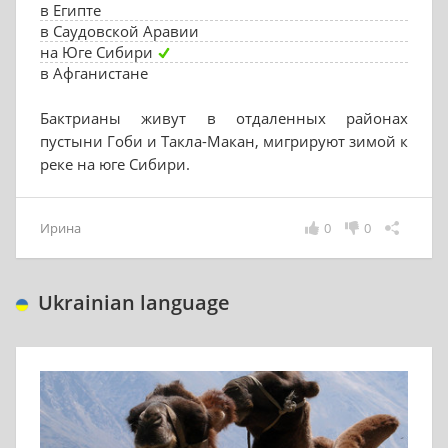
в Египте
в Саудовской Аравии
на Юге Сибири
в Афганистане
Бактрианы живут в отдаленных районах
пустыни Гоби и Такла-Макан, мигрируют зимой к
реке на юге Сибири.
Ирина
0
0
Ukrainian language