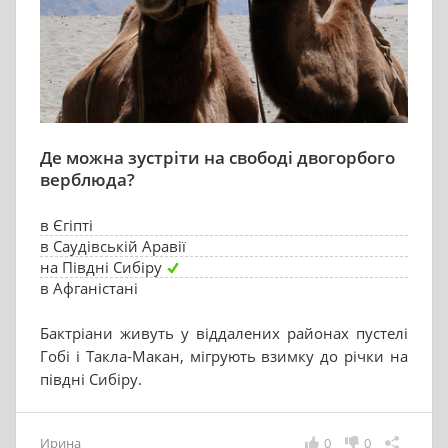
Де можна зустріти на свободі двогорбого
верблюда?
в Єгіпті
в Саудівській Аравії
на Півдні Сибіру
в Афганістані
Бактріани живуть у віддалених районах пустелі
Гобі і Такла-Макан, мігрують взимку до річки на
півдні Сибіру.
Ирина
0
0