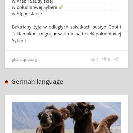
w Arabii Saudyjskiej
w południowej Syberii
w Afganistanie
Baktriany żyją w odległych zakątkach pustyń Gobi i
Taklamakan, migrując w zimie nad rzeki południowej
Syberii.
globalquiz.org
5
0
German language