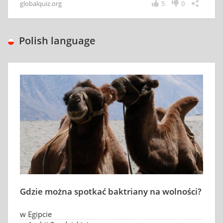
globalquiz.org
5
0
Polish language
Gdzie można spotkać baktriany na wolności?
w Egipcie