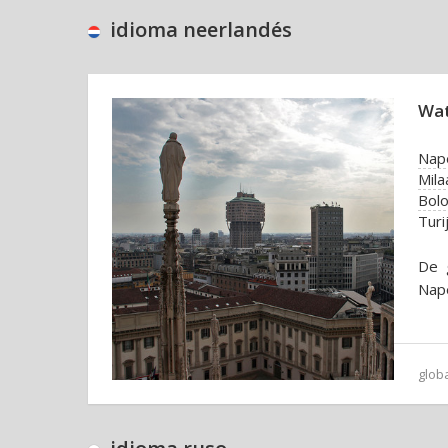
idioma neerlandés
Wat
Nap
Mila
Bol
Turi
De g
Nape
glob