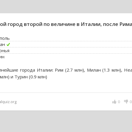
ой город второй по величине в Италии, после Рим
поль
ан
онья
ин
пнейшие города Италии: Рим (2.7 млн), Милан (1.3 млн), Не
 млн) и Турин (0.9 млн)
alquiz.org
0
0