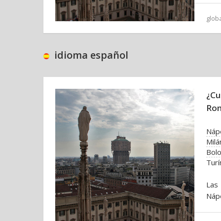
glob
idioma español
¿Cu
Ro
Náp
Milá
Bolo
Turí
Las 
Nápo