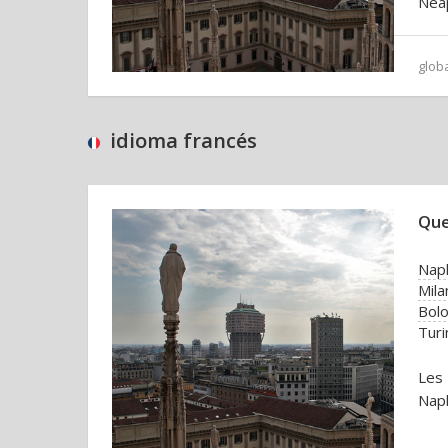
Neap
glob
idioma francés
Que
Nap
Mila
Bol
Turi
Les 
Napl