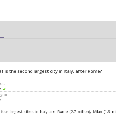
t is the second largest city in Italy, after Rome?
les
n
ogna
n
four largest cities in Italy are Rome (2.7 million), Milan (1.3 mil