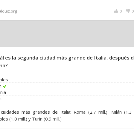
alquiz.org
0
0
ál es la segunda ciudad más grande de Italia, después 
ma?
oles
n
nia
n
ciudades más grandes de Italia: Roma (2.7 mill.), Milán (1.3 m
les (1.0 mill.) y Turín (0.9 mill.)