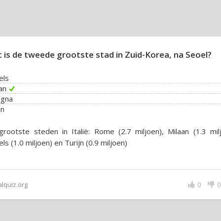
 is de tweede grootste stad in Zuid-Korea, na Seoel?
els
an
ogna
jn
rootste steden in Italië: Rome (2.7 miljoen), Milaan (1.3 milj
ls (1.0 miljoen) en Turijn (0.9 miljoen)
alquiz.org
0
0