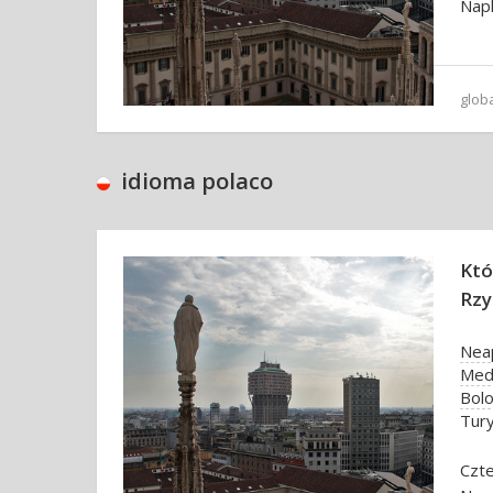
Napl
glob
idioma polaco
Któ
Rzy
Nea
Med
Bolo
Tur
Czte