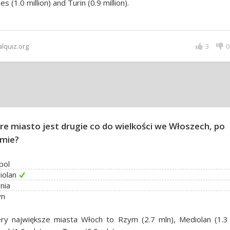
es (1.0 million) and Turin (0.9 million).
alquiz.org
3
0
re miasto jest drugie co do wielkości we Włoszech, po
mie?
pol
iolan
nia
yn
ry największe miasta Włoch to Rzym (2.7 mln), Mediolan (1.3 