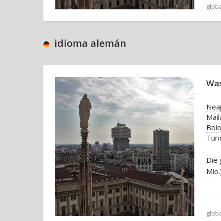
glob
idioma alemán
Was
Nea
Mail
Bol
Turi
Die 
Mio.
glob