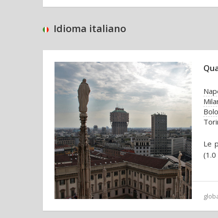
Idioma italiano
Qua
Napo
Mila
Bol
Tori
Le p
(1.0
glob