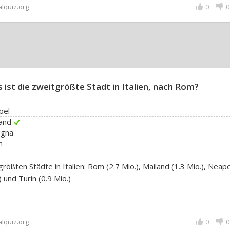
alquiz.org
0
0
 ist die zweitgrößte Stadt in Italien, nach Rom?
pel
and
ogna
n
größten Städte in Italien: Rom (2.7 Mio.), Mailand (1.3 Mio.), Neape
) und Turin (0.9 Mio.)
alquiz.org
0
0