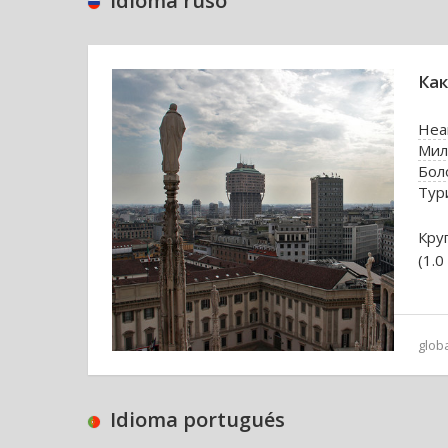
idioma ruso
Как
Неа
Мил
Бол
Тур
Кру
(1.0
glob
Idioma portugués