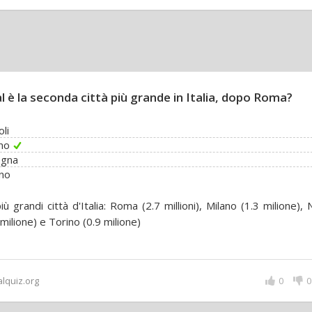
l è la seconda città più grande in Italia, dopo Roma?
li
no
ogna
no
iù grandi città d'Italia: Roma (2.7 millioni), Milano (1.3 milione), 
 milione) e Torino (0.9 milione)
alquiz.org
0
0