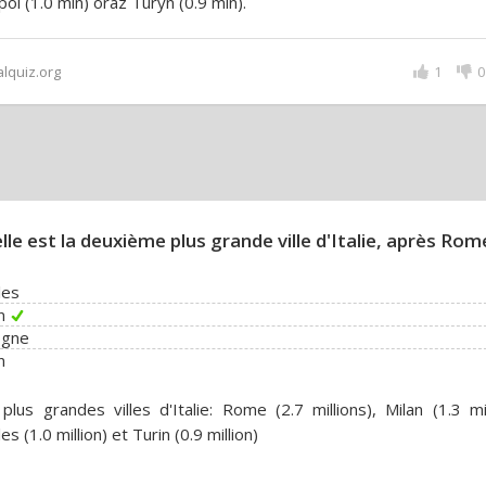
ol (1.0 mln) oraz Turyn (0.9 mln).
alquiz.org
1
0
lle est la deuxième plus grande ville d'Italie, après Rom
les
n
ogne
n
plus grandes villes d'Italie: Rome (2.7 millions), Milan (1.3 mil
es (1.0 million) et Turin (0.9 million)