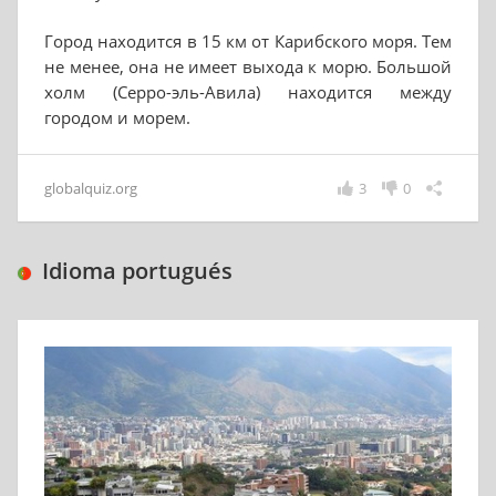
Город находится в 15 км от Карибского моря. Тем
не менее, она не имеет выхода к морю. Большой
холм (Серро-эль-Авила) находится между
городом и морем.
globalquiz.org
3
0
Idioma portugués