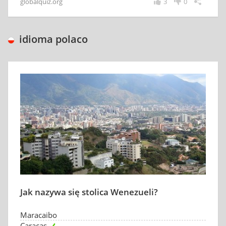
globalquiz.org
3
0
idioma polaco
Jak nazywa się stolica Wenezueli?
Maracaibo
Caracas