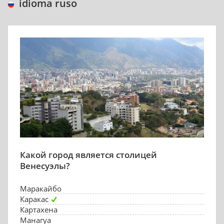
idioma ruso
Какой город является столицей
Венесуэлы?
Маракайбо
Каракас
Картахена
Манагуа