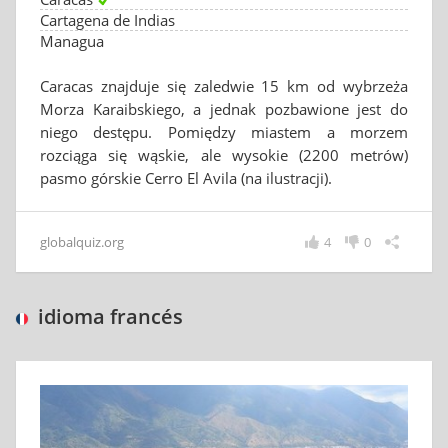
Cartagena de Indias
Managua
Caracas znajduje się zaledwie 15 km od wybrzeża
Morza Karaibskiego, a jednak pozbawione jest do
niego destępu. Pomiędzy miastem a morzem
rozciąga się wąskie, ale wysokie (2200 metrów)
pasmo górskie Cerro El Avila (na ilustracji).
globalquiz.org
4
0
idioma francés