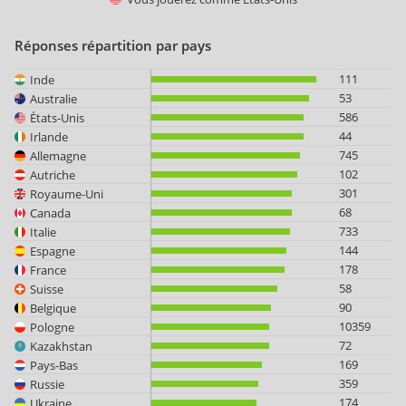
Réponses répartition par pays
111
Inde
53
Australie
586
États-Unis
44
Irlande
745
Allemagne
102
Autriche
301
Royaume-Uni
68
Canada
733
Italie
144
Espagne
178
France
58
Suisse
90
Belgique
10359
Pologne
72
Kazakhstan
169
Pays-Bas
359
Russie
174
Ukraine