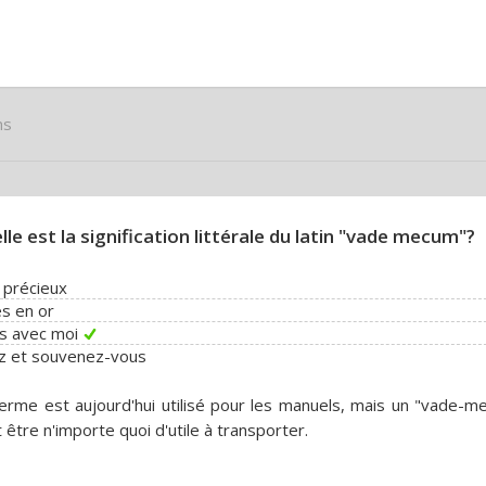
ns
lle est la signification littérale du latin "vade mecum"?
e précieux
s en or
s avec moi
z et souvenez-vous
erme est aujourd'hui utilisé pour les manuels, mais un "vade-m
 être n'importe quoi d'utile à transporter.