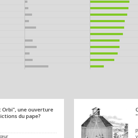
t Orbi", une ouverture
Q
ictions du pape?
p
 cœur
v