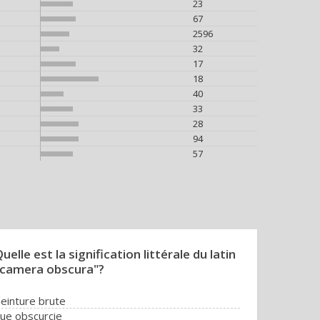
23
67
2596
32
17
18
40
33
28
94
57
uelle est la signification littérale du latin
"camera obscura"?
einture brute
ue obscurcie