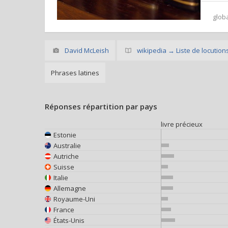
glob
David McLeish
wikipedia → Liste de locutions
Phrases latines
Réponses répartition par pays
livre précieux
Estonie
Australie
Autriche
Suisse
Italie
Allemagne
Royaume-Uni
France
États-Unis