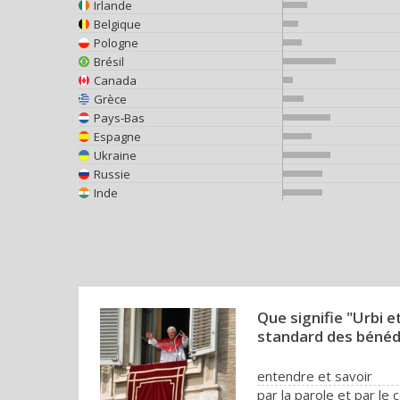
Irlande
Belgique
Pologne
Brésil
Canada
Grèce
Pays-Bas
Espagne
Ukraine
Russie
Inde
Que signifie "Urbi e
standard des bénéd
entendre et savoir
par la parole et par le