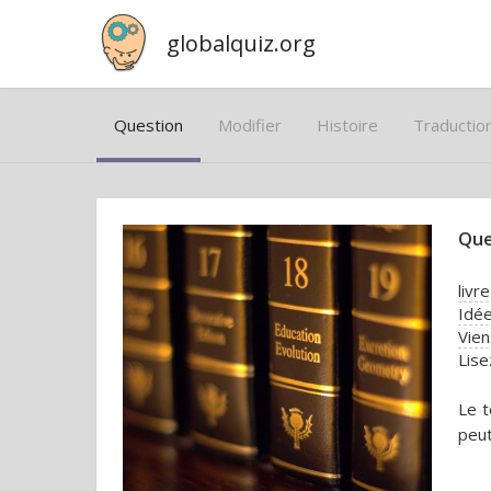
globalquiz.org
Question
Modifier
Histoire
Traductio
Que
livr
Idée
Vien
Lise
Le t
peut