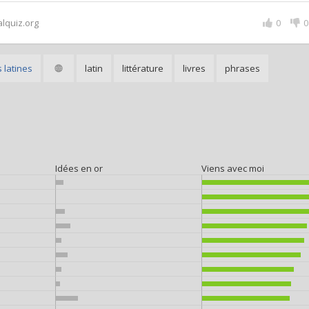
alquiz.org
0
0
 latines
latin
littérature
livres
phrases
Idées en or
Viens avec moi