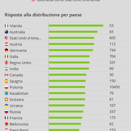
Risposte alla distribuzione per paese
53
Irlanda
65
Australia
605
Stati Uniti d'America
112
Austria
734
Germania
704
Italia
331
Regno Unito
99
India
50
Canada
150
Spagna
10450
Polonia
79
Kazakistan
61
Svizzera
167
Ucraina
337
Russia
175
Francia
62
Bielorussia
153
Paesi Bassi