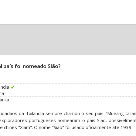
l país foi nomeado Sião?
ândia
nã
Lanka
idadãos da Tailândia sempre chamou o seu país "Mueang tailan
exploradores portugueses nomearam o país Sião, possivelmen
 chinês "Xiam". O nome "Sião" foi usado oficialmente até 1939.