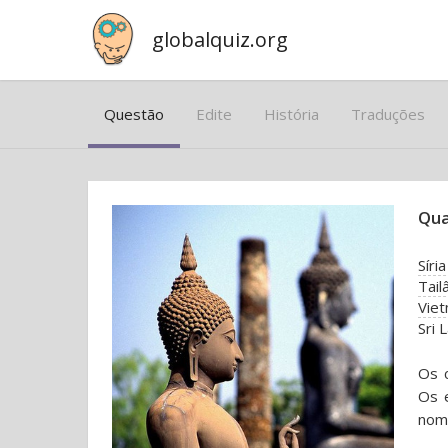
globalquiz.org
Questão
Edite
História
Traduções
Qua
Síria
Tail
Viet
Sri 
Os c
Os 
nome