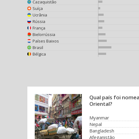
Cazaquistão
Suíça
Ucrânia
Rússia
França
Bielorrússia
Países Baixos
Brasil
Bélgica
Qual país foi nome
Oriental?
Myanmar
Nepal
Bangladesh
Afeganistão