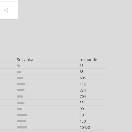
Sri Lanka
responde
53
65
605
112
734
704
331
99
50
150
10450