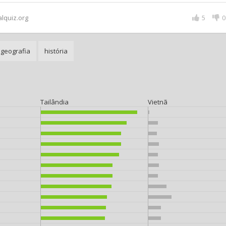
alquiz.org
5
0
geografia
história
Tailândia
Vietnã