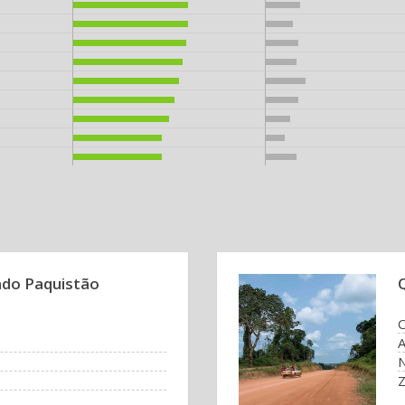
ado Paquistão
A
N