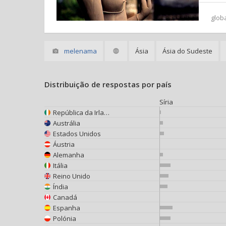
glob
melenama
Ásia
Ásia do Sudeste
Distribuição de respostas por país
Síria
República da Irlanda
Austrália
Estados Unidos
Áustria
Alemanha
Itália
Reino Unido
Índia
Canadá
Espanha
Polónia