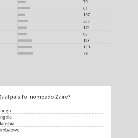
79
61
167
337
175
62
153
130
78
Qual país foi nomeado Zaire?
Congo
ngola
amíbia
Zimbabwe