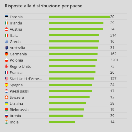
Risposte alla distribuzione per paese
20
Estonia
29
Irlanda
34
Austria
314
Italia
16
Grecia
31
Australia
162
Germania
3201
Polonia
73
Regno Unito
26
Francia
157
Stati Uniti d'America
24
Spagna
17
Paesi Bassi
12
Svizzera
38
Ucraina
19
Bielorussia
39
Russia
14
India